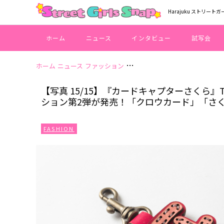
Harajuku ストリートガ
ホーム
ニュース
インタビュー
試写会
ホーム
ニュース
ファッション
【写真 15/15】『カードキャプ
【写真 15/15】『カードキャプターさくら』TV
ション第2弾が発売！「クロウカード」「さ
FASHION