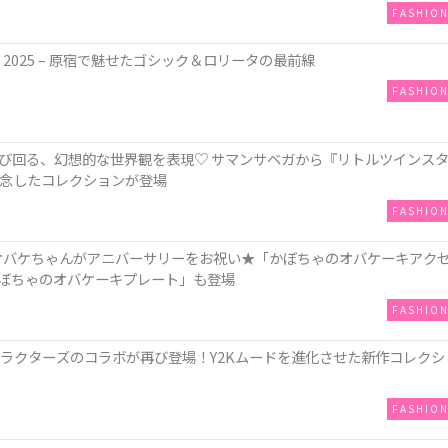
FASHIO
ow 2025 – 原宿で魅せたゴシック＆ロリータの最前線
FASHIO
び回る、幻想的な世界観を表現♡ サマンサベガから『リトルツインス
記念したコレクションが登場
FASHIO
“姿のオバケちゃんがアニバーサリーをお祝い★「かぼちゃのオバケーキアク
は「かぼちゃのオバケーキプレート」も登場
FASHIO
ミヤキャラクターズのコラボが再び登場！Y2Kムードを進化させた新作コレクシ
FASHIO