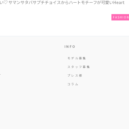
♡ サマンサタバサプチチョイスからハートモチーフが可愛いHeart
FASHIO
INFO
モデル募集
Y
スタッフ募集
T
プレス様
コラム