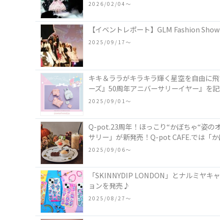
2026/02/04〜
【イベントレポート】GLM Fashion Sh
2025/09/17〜
キキ＆ララがキラキラ輝く星空を自由に飛
ーズ』50周年アニバーサリーイヤー』を
2025/09/01〜
Q-pot.23周年！ほっこり“かぼちゃ
サリー」が新発売！Q-pot CAFE.で
2025/09/06〜
「SKINNYDIP LONDON」とナル
ョンを発売♪
2025/08/27〜