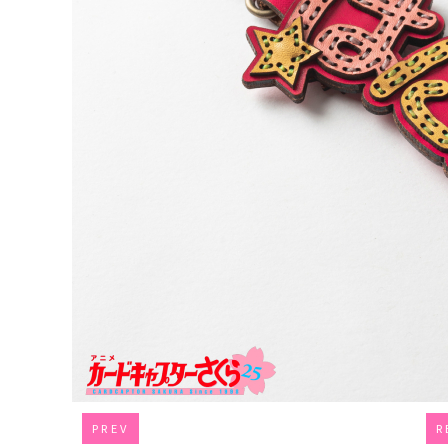
PREV
R