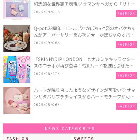
幻想的な世界観を表現♡ サマンサベガから『リトル
ツインスターズ』50周年アニバーサリーイヤー』を
2025/09/01〜
FASHION
記念したコレクションが登場
Q-pot.23周年！ほっこり“かぼちゃ“姿のオバケちゃ
んがアニバーサリーをお祝い★「かぼちゃのオバケ
ーキアクセサリー」が新発売！Q-pot CAFE.では
2025/09/06〜
FASHION
「かぼちゃのオバケーキプレート」も登場
「SKINNYDIP LONDON」とナルミヤキャラクター
ズのコラボが再び登場！Y2Kムードを進化させた新
作コレクションを発売♪
2025/08/27〜
FASHION
ハートが隣り合ったようなデザインが可愛い♡ サマ
ンサタバサプチチョイスからハートモチーフが可愛
いHeart Collectionが発売！
2025/08/06〜
FASHION
NEWS CATEGORIES
FASHION
SWEETS