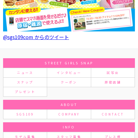
@sgs109com からのツイート
STREET GIRLS SNAP
ニュース
インタビュー
試写会
スナップ
クーポン
原宿店舗
プレゼント
ABOUT
SGS109
COMPANY
CONTACT
INFO
モデル募集
スタッフ募集
プレス様