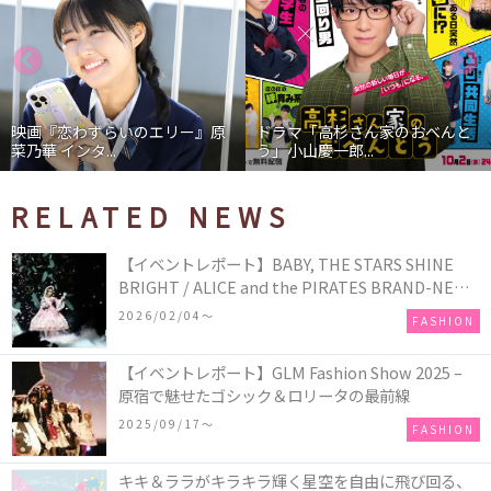
映画『恋わずらいのエリー』原
ドラマ「高杉さん家のおべんと
菜乃華 インタ...
う」小山慶一郎...
RELATED NEWS
【イベントレポート】BABY, THE STARS SHINE
BRIGHT / ALICE and the PIRATES BRAND-NEW
COLLECTION in TOKYO
2026/02/04〜
FASHION
【イベントレポート】GLM Fashion Show 2025 –
原宿で魅せたゴシック＆ロリータの最前線
2025/09/17〜
FASHION
キキ＆ララがキラキラ輝く星空を自由に飛び回る、