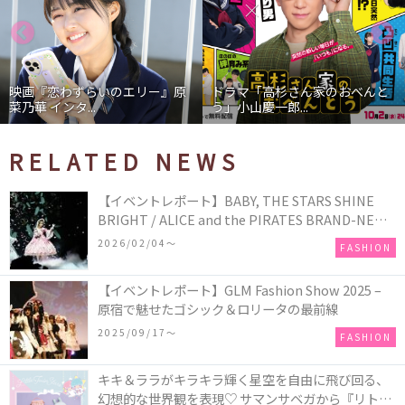
映画『恋わずらいのエリー』原
ドラマ「高杉さん家のおべんと
菜乃華 インタ...
う」小山慶一郎...
RELATED NEWS
【イベントレポート】BABY, THE STARS SHINE
BRIGHT / ALICE and the PIRATES BRAND-NEW
COLLECTION in TOKYO
2026/02/04〜
FASHION
【イベントレポート】GLM Fashion Show 2025 –
原宿で魅せたゴシック＆ロリータの最前線
2025/09/17〜
FASHION
キキ＆ララがキラキラ輝く星空を自由に飛び回る、
幻想的な世界観を表現♡ サマンサベガから『リトル