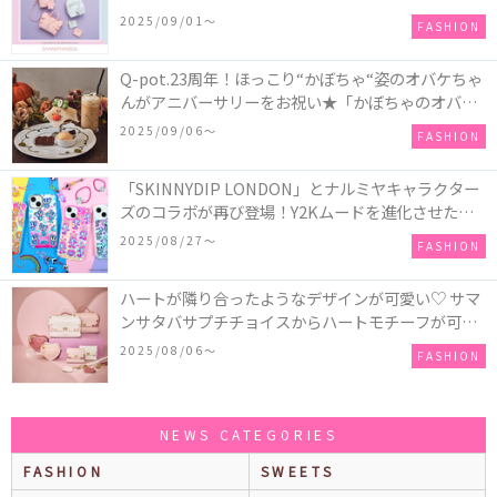
ツインスターズ』50周年アニバーサリーイヤー』を
2025/09/01〜
FASHION
記念したコレクションが登場
Q-pot.23周年！ほっこり“かぼちゃ“姿のオバケちゃ
んがアニバーサリーをお祝い★「かぼちゃのオバケ
ーキアクセサリー」が新発売！Q-pot CAFE.では
2025/09/06〜
FASHION
「かぼちゃのオバケーキプレート」も登場
「SKINNYDIP LONDON」とナルミヤキャラクター
ズのコラボが再び登場！Y2Kムードを進化させた新
作コレクションを発売♪
2025/08/27〜
FASHION
ハートが隣り合ったようなデザインが可愛い♡ サマ
ンサタバサプチチョイスからハートモチーフが可愛
いHeart Collectionが発売！
2025/08/06〜
FASHION
NEWS CATEGORIES
FASHION
SWEETS