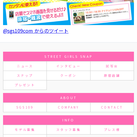
@sgs109com からのツイート
STREET GIRLS SNAP
ニュース
インタビュー
試写会
スナップ
クーポン
原宿店舗
プレゼント
ABOUT
SGS109
COMPANY
CONTACT
INFO
モデル募集
スタッフ募集
プレス様