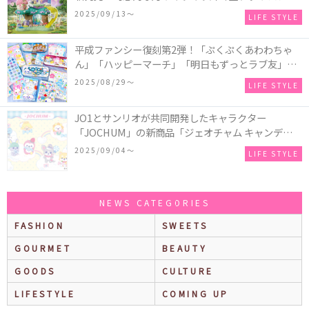
などの装飾がお城を彩る♡
2025/09/13〜
LIFE STYLE
平成ファンシー復刻第2弾！「ぷくぷくあわわちゃ
ん」「ハッピーマーチ」「明日もずっとラブ友」な
どの「カンペンケース」や「遊べるメモ帳」が発売
2025/08/29〜
LIFE STYLE
♪
JO1とサンリオが共同開発したキャラクター
「JOCHUM」の新商品「ジェオチャム キャンディデ
ザインシリーズ」が発売！一部店舗限定で特別装飾
2025/09/04〜
LIFE STYLE
やノベルティ配付も☆
NEWS CATEGORIES
FASHION
SWEETS
GOURMET
BEAUTY
GOODS
CULTURE
LIFESTYLE
COMING UP