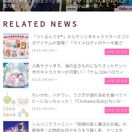
映画『恋わずらいのエリー』原
ドラマ「高杉さん家のおべんと
菜乃華 インタ...
う」小山慶一郎...
RELATED NEWS
「つくるんです®」からサンリオキャラクターズコラ
ボアイテムが登場！「マイメロディのケーキ屋さ
ん」などミニチュアハウス8種類と、「シナモロール
2025/09/20〜
LIFE STYLE
のメリーゴーランド」などオルゴールで動く仕掛け
付きのウッドパズル2種類♪
人魚やクリオネ、海の生きものになりきったサンリ
オのキャラクターが可愛い♡『ナムコdeハロウィン
2025～マーメイドファンタジー～』全国のアミュー
2025/09/05〜
LIFE STYLE
ズメント施設「ナムコ」「ナムコオンラインクレー
ン」で開催！
ちいかわ、ハチワレ、うさぎが謎のあめを食べてベ
ビーになっちゃった！『Chiikawa Baby(ちいかわベ
ビー)』の催事を全国14か所で開催！
2025/09/05〜
LIFE STYLE
シルバニアファミリー「妖精の森と魔法のお城」が
新発売！幻想的な月やキラキラ輝く星、クリスタル