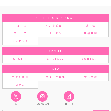
STREET GIRLS SNAP
ニュース
インタビュー
試写会
スナップ
クーポン
原宿店舗
プレゼント
ABOUT
SGS109
COMPANY
CONTACT
INFO
モデル募集
スタッフ募集
プレス様
コラム
𝕏
𝕏
INSTAGRAM
TIKTOK