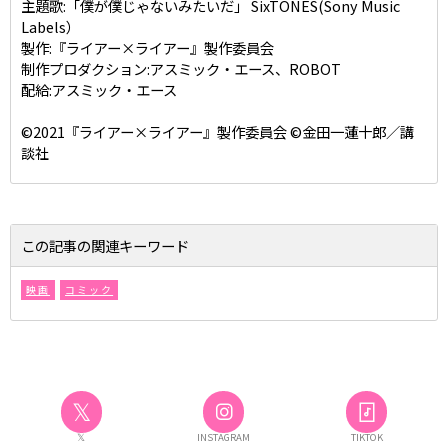
主題歌:「僕が僕じゃないみたいだ」 SixTONES(Sony Music
Labels）
製作:『ライアー×ライアー』製作委員会
制作プロダクション:アスミック・エース、ROBOT
配給:アスミック・エース
©2021『ライアー×ライアー』製作委員会 ©金田一蓮十郎／講
談社
この記事の関連キーワード
映画
コミック
𝕏
𝕏
INSTAGRAM
TIKTOK