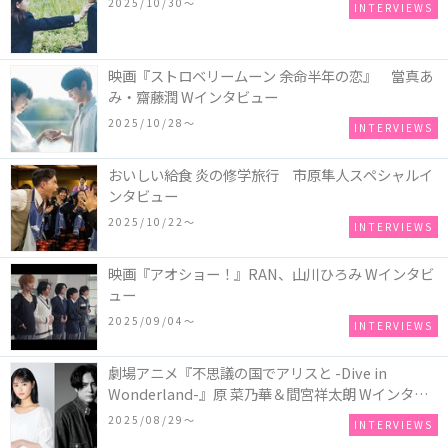
2025/10/30〜
INTERVIEWS
映画『ストロベリームーン 余命半年の恋』 當真あ
み・齋藤潤 Wインタビュー
2025/10/28〜
INTERVIEWS
おいしい給食 炎の修学旅行 市原隼人スペシャルイ
ンタビュー
2025/10/22〜
INTERVIEWS
映画『アオショー！』RAN、山川ひろみ Wインタビ
ュー
2025/09/04〜
INTERVIEWS
劇場アニメ『不思議の国でアリスと -Dive in
Wonderland-』原 菜乃華＆間宮祥太朗 Wインタビ
ュー
2025/08/29〜
INTERVIEWS