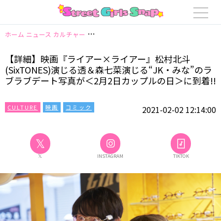
ホーム
ニュース
カルチャー
【詳細】映画『ライアー×ライアー』松村北斗(S
【詳細】映画『ライアー×ライアー』松村北斗
(SixTONES)演じる透＆森七菜演じる“JK・みな”のラ
ブラブデート写真が＜2月2日カップルの日＞に到着!!
CULTURE
映画
コミック
2021-02-02 12:14:00
𝕏
𝕏
INSTAGRAM
TIKTOK