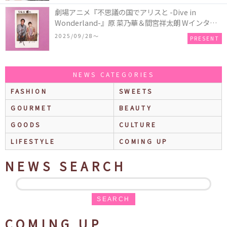
劇場アニメ『不思議の国でアリスと -Dive in
Wonderland-』原 菜乃華＆間宮祥太朗 Wインタビ
ュー記念 “直筆サイン入りチェキ”／1名様
2025/09/28〜
PRESENT
NEWS CATEGORIES
FASHION
SWEETS
GOURMET
BEAUTY
GOODS
CULTURE
LIFESTYLE
COMING UP
NEWS SEARCH
SEARCH
COMING UP