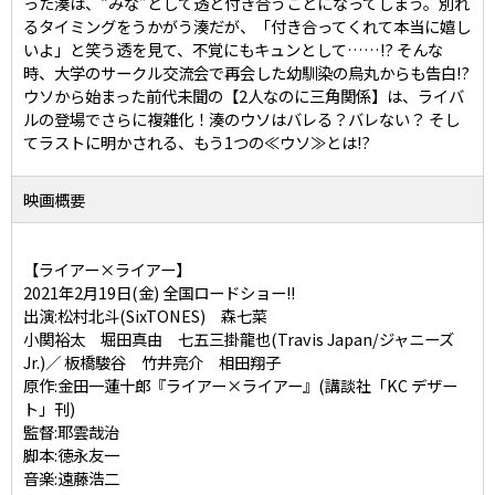
った湊は、“みな”として透と付き合うことになってしまう。別れ
るタイミングをうかがう湊だが、「付き合ってくれて本当に嬉し
いよ」と笑う透を見て、不覚にもキュンとして……!? そんな
時、大学のサークル交流会で再会した幼馴染の烏丸からも告白!?
ウソから始まった前代未聞の【2人なのに三角関係】は、ライバ
ルの登場でさらに複雑化！湊のウソはバレる？バレない？ そし
てラストに明かされる、もう1つの≪ウソ≫とは!?
映画概要
【ライアー×ライアー】
2021年2月19日(金) 全国ロードショー!!
出演:松村北斗(SixTONES) 森七菜
小関裕太 堀田真由 七五三掛龍也(Travis Japan/ジャニーズ
Jr.)／ 板橋駿谷 竹井亮介 相田翔子
原作:金田一蓮十郎『ライアー×ライアー』(講談社「KC デザー
ト」刊)
監督:耶雲哉治
脚本:徳永友一
音楽:遠藤浩二