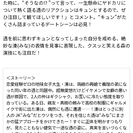
た時に、“そうなの!? ”って言って、一生懸命にヤドカリに
ついて熱く語る透のリアクションはキュンとするので、ぜ
ひ注目して観てほしいです！」とコメント。“キュン”がた
くさん詰まっているデートシーンは必見！
透を前に思わずキュンとなってしまった自分を戒める、絶
妙な湊(みな)の表情を見事に表現した、クスッと笑える森の
演技にも注目だ！
＜ストーリー＞
恋愛経験ゼロの地味女子大生・湊は、両親の再婚で義理の弟にな
った同い年の透と同居中。超無愛想だけどイケメンで女癖の悪い
透が原因で、2人の仲はギクシャク、お互いに冷たい態度を取り
合っている。ある日、親友・真樹の頼みで高校の制服にギャルメ
イクで街に出た湊は、偶然にも透に遭遇……！湊はとっさに別
人の JK“みな”だとウソをつき、それを信じた透は“みな”にまさ
かの猛アプローチをかけてきたー！すぐに正体を明かすつもり
が、見たこともない健気で一途な透の姿に、真実を言いづらくな