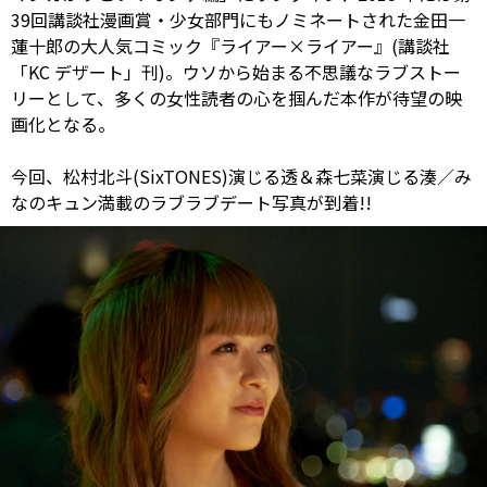
39回講談社漫画賞・少女部門にもノミネートされた金田一
蓮十郎の大人気コミック『ライアー×ライアー』(講談社
「KC デザート」刊)。ウソから始まる不思議なラブストー
リーとして、多くの女性読者の心を掴んだ本作が待望の映
画化となる。
今回、松村北斗(SixTONES)演じる透＆森七菜演じる湊／み
なのキュン満載のラブラブデート写真が到着!!