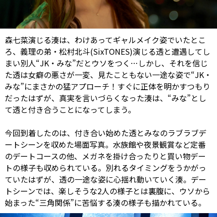
森七菜演じる湊は、わけあってギャルメイク姿でいたとこ
ろ、義理の弟・松村北斗(SixTONES)演じる透と遭遇してし
まい別人“JK・みな”だとウソをつく…しかし、それを信じ
た透は女癖の悪さが一変、見たこともない一途な姿で“JK・
みな”にまさかの猛アプローチ！すぐに正体を明かすつもり
だったはずが、真実を言いづらくなった湊は、“みな”とし
て透と付き合うことになってしまう。
今回到着したのは、付き合い始めた透とみなのラブラブデ
ートシーンを収めた場面写真。水族館や夜景観賞など定番
のデートコースの他、メガネを掛け合ったりと買い物デー
トの様子も収められている。別れるタイミングをうかがっ
ていたはずが、透の一途な姿に心揺れ動いていく湊。デー
トシーンでは、楽しそうな2人の様子とは裏腹に、ウソから
始まった“三角関係”に苦悩する湊の様子も描かれている。