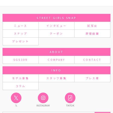
STREET GIRLS SNAP
ニュース
インタビュー
試写会
スナップ
クーポン
原宿店舗
プレゼント
ABOUT
SGS109
COMPANY
CONTACT
INFO
モデル募集
スタッフ募集
プレス様
コラム
𝕏
𝕏
INSTAGRAM
TIKTOK