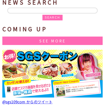
NEWS SEARCH
SEARCH
COMING UP
SEE MORE
@sgs109com からのツイート