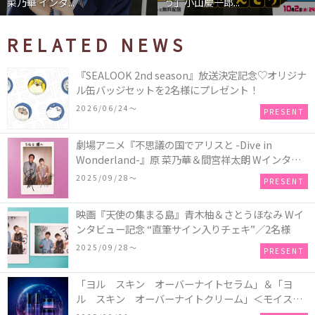
.
う」小山慶一郎...
石あかり インタ
RELATED NEWS
『SEALOOK 2nd season』放送決定記念♡オリジナ
ル缶バッジセットを2名様にプレゼント！
2026/06/24〜
PRESENT
劇場アニメ『不思議の国でアリスと -Dive in
Wonderland-』原 菜乃華＆間宮祥太朗 Wインタビ
ュー記念 “直筆サイン入りチェキ”／1名様
2025/09/28〜
PRESENT
映画『天使の集まる島』青木柚＆さとうほなみ Wイ
ンタビュー記念 “直筆サイン入りチェキ”／2名様
2025/09/28〜
PRESENT
「ヨル スキン オーバーナイトセラム」＆「ヨ
ル スキン オーバーナイトクリーム」＜モイスト
セット＞＜クリア セット＞／各1名様・計2名様