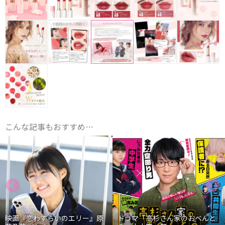
こんな記事もおすすめ…
らいのエリー』原
ドラマ「高杉さん家のおべんと
映画『わたし