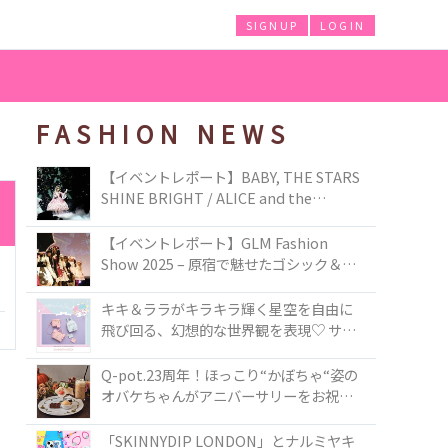
SIGNUP
LOGIN
FASHION NEWS
【イベントレポート】BABY, THE STARS
SHINE BRIGHT / ALICE and the
PIRATES BRAND-NEW COLLECTION in
TOKYO
【イベントレポート】GLM Fashion
Show 2025 – 原宿で魅せたゴシック＆ロ
リータの最前線
キキ＆ララがキラキラ輝く星空を自由に
飛び回る、幻想的な世界観を表現♡ サマ
ンサベガから『リトルツインスターズ』
50周年アニバーサリーイヤー』を記念し
Q-pot.23周年！ほっこり“かぼちゃ“姿の
たコレクションが登場
オバケちゃんがアニバーサリーをお祝い
★「かぼちゃのオバケーキアクセサリ
ー」が新発売！Q-pot CAFE.では「かぼち
「SKINNYDIP LONDON」とナルミヤキ