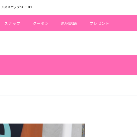
ールズスナップ SGS109
スナップ
クーポン
原宿店舗
プレゼント