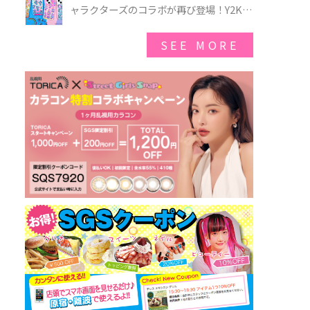
ゃのオバケーキプレート」も登場
ャラクターズのコラボが再び登場！Y2Kム
ードを進化させた新作コレクションを発
売♪
SEE MORE