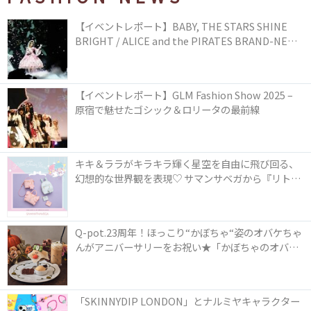
【イベントレポート】BABY, THE STARS SHINE
BRIGHT / ALICE and the PIRATES BRAND-NEW
COLLECTION in TOKYO
【イベントレポート】GLM Fashion Show 2025 –
原宿で魅せたゴシック＆ロリータの最前線
キキ＆ララがキラキラ輝く星空を自由に飛び回る、
幻想的な世界観を表現♡ サマンサベガから『リトル
ツインスターズ』50周年アニバーサリーイヤー』を
記念したコレクションが登場
Q-pot.23周年！ほっこり“かぼちゃ“姿のオバケちゃ
んがアニバーサリーをお祝い★「かぼちゃのオバケ
ーキアクセサリー」が新発売！Q-pot CAFE.では
「かぼちゃのオバケーキプレート」も登場
「SKINNYDIP LONDON」とナルミヤキャラクター