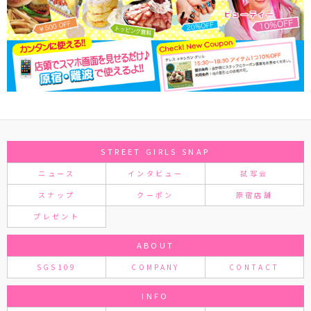
STREET GIRLS SNAP
ニュース
インタビュー
試写会
スナップ
クーポン
原宿店舗
プレゼント
ABOUT
SGS109
COMPANY
CONTACT
INFO