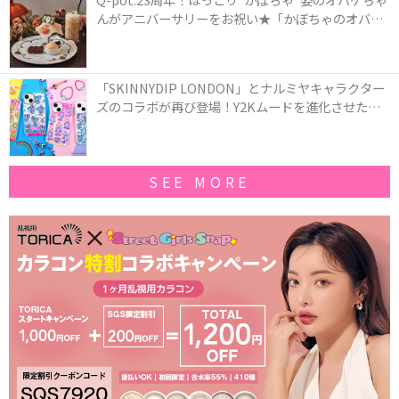
んがアニバーサリーをお祝い★「かぼちゃのオバケ
ーキアクセサリー」が新発売！Q-pot CAFE.では
「かぼちゃのオバケーキプレート」も登場
「SKINNYDIP LONDON」とナルミヤキャラクター
ズのコラボが再び登場！Y2Kムードを進化させた新
作コレクションを発売♪
SEE MORE