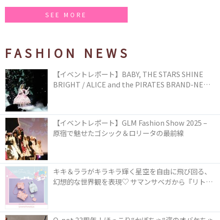
SEE MORE
FASHION NEWS
【イベントレポート】BABY, THE STARS SHINE
BRIGHT / ALICE and the PIRATES BRAND-NEW
COLLECTION in TOKYO
【イベントレポート】GLM Fashion Show 2025 –
原宿で魅せたゴシック＆ロリータの最前線
キキ＆ララがキラキラ輝く星空を自由に飛び回る、
幻想的な世界観を表現♡ サマンサベガから『リトル
ツインスターズ』50周年アニバーサリーイヤー』を
記念したコレクションが登場
Q-pot.23周年！ほっこり“かぼちゃ“姿のオバケちゃ