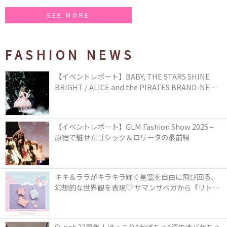
SEE MORE
FASHION NEWS
【イベントレポート】BABY, THE STARS SHINE
BRIGHT / ALICE and the PIRATES BRAND-NEW
COLLECTION in TOKYO
【イベントレポート】GLM Fashion Show 2025 –
原宿で魅せたゴシック＆ロリータの最前線
キキ＆ララがキラキラ輝く星空を自由に飛び回る、
幻想的な世界観を表現♡ サマンサベガから『リトル
ツインスターズ』50周年アニバーサリーイヤー』を
記念したコレクションが登場
Q-pot.23周年！ほっこり“かぼちゃ“姿のオバケちゃ