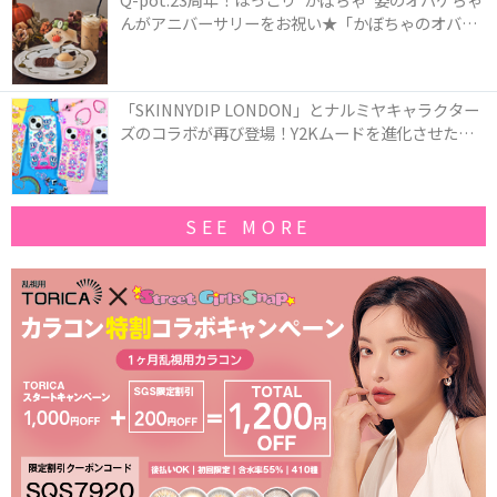
んがアニバーサリーをお祝い★「かぼちゃのオバケ
ーキアクセサリー」が新発売！Q-pot CAFE.では
「かぼちゃのオバケーキプレート」も登場
「SKINNYDIP LONDON」とナルミヤキャラクター
ズのコラボが再び登場！Y2Kムードを進化させた新
作コレクションを発売♪
SEE MORE