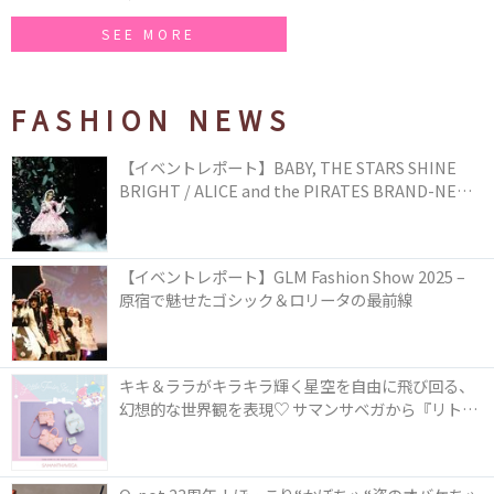
SEE MORE
FASHION NEWS
【イベントレポート】BABY, THE STARS SHINE
BRIGHT / ALICE and the PIRATES BRAND-NEW
COLLECTION in TOKYO
【イベントレポート】GLM Fashion Show 2025 –
原宿で魅せたゴシック＆ロリータの最前線
キキ＆ララがキラキラ輝く星空を自由に飛び回る、
幻想的な世界観を表現♡ サマンサベガから『リトル
ツインスターズ』50周年アニバーサリーイヤー』を
記念したコレクションが登場
Q-pot.23周年！ほっこり“かぼちゃ“姿のオバケちゃ