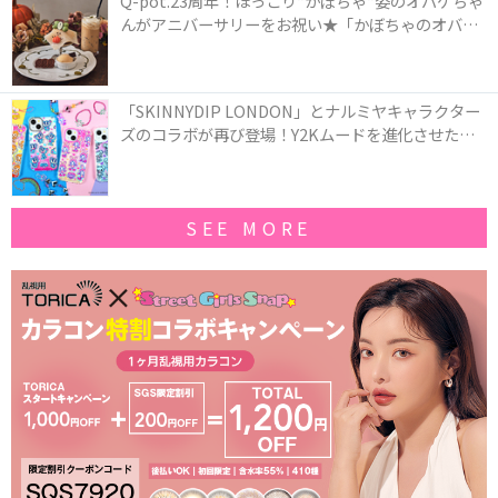
んがアニバーサリーをお祝い★「かぼちゃのオバケ
ーキアクセサリー」が新発売！Q-pot CAFE.では
「かぼちゃのオバケーキプレート」も登場
「SKINNYDIP LONDON」とナルミヤキャラクター
ズのコラボが再び登場！Y2Kムードを進化させた新
作コレクションを発売♪
SEE MORE