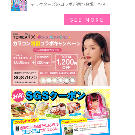
ゃのオバケーキプレート」も登場
ャラクターズのコラボが再び登場！Y2Kム
ードを進化させた新作コレクションを発
売♪
SEE MORE