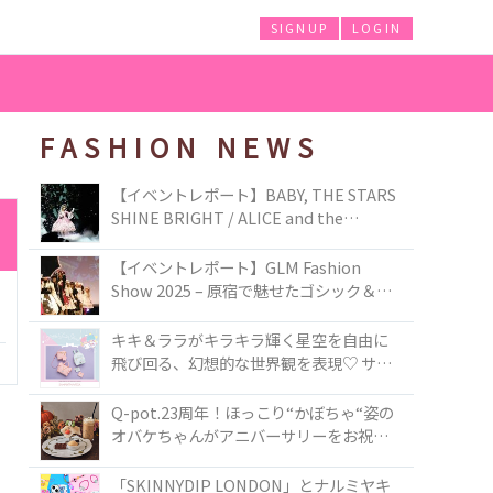
SIGNUP
LOGIN
FASHION NEWS
【イベントレポート】BABY, THE STARS
SHINE BRIGHT / ALICE and the
PIRATES BRAND-NEW COLLECTION in
TOKYO
【イベントレポート】GLM Fashion
Show 2025 – 原宿で魅せたゴシック＆ロ
リータの最前線
キキ＆ララがキラキラ輝く星空を自由に
飛び回る、幻想的な世界観を表現♡ サマ
ンサベガから『リトルツインスターズ』
50周年アニバーサリーイヤー』を記念し
Q-pot.23周年！ほっこり“かぼちゃ“姿の
たコレクションが登場
オバケちゃんがアニバーサリーをお祝い
★「かぼちゃのオバケーキアクセサリ
ー」が新発売！Q-pot CAFE.では「かぼち
「SKINNYDIP LONDON」とナルミヤキ