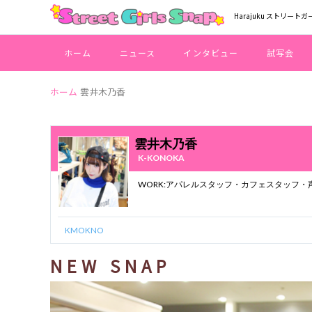
Harajuku ストリートガ
ホーム
ニュース
インタビュー
試写会
ホーム
雲井木乃香
雲井木乃香
K-KONOKA
KMOKNO
NEW SNAP