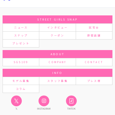
STREET GIRLS SNAP
ニュース
インタビュー
試写会
スナップ
クーポン
原宿店舗
プレゼント
ABOUT
SGS109
COMPANY
CONTACT
INFO
モデル募集
スタッフ募集
プレス様
コラム
𝕏
𝕏
INSTAGRAM
TIKTOK