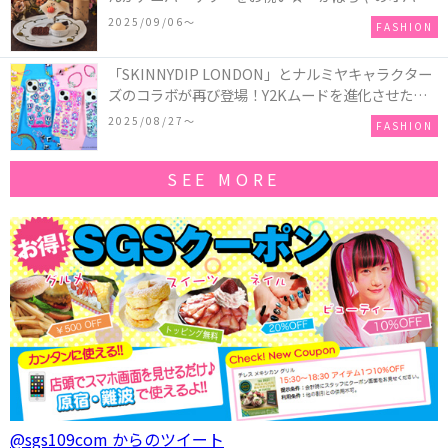
ーキアクセサリー」が新発売！Q-pot CAFE.では
2025/09/06〜
FASHION
「かぼちゃのオバケーキプレート」も登場
「SKINNYDIP LONDON」とナルミヤキャラクター
ズのコラボが再び登場！Y2Kムードを進化させた新
作コレクションを発売♪
2025/08/27〜
FASHION
SEE MORE
@sgs109com からのツイート