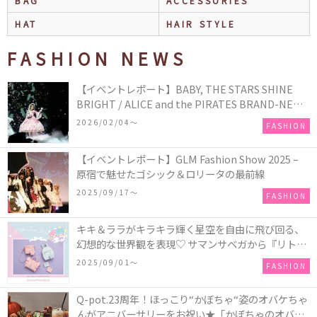
BAG
ACCESSORIES
HAT
HAIR STYLE
FASHION NEWS
【イベントレポート】BABY, THE STARS SHINE
BRIGHT / ALICE and the PIRATES BRAND-NEW
COLLECTION in TOKYO
2026/02/04〜
FASHION
【イベントレポート】GLM Fashion Show 2025 –
原宿で魅せたゴシック＆ロリータの最前線
2025/09/17〜
FASHION
キキ＆ララがキラキラ輝く星空を自由に飛び回る、
幻想的な世界観を表現♡ サマンサベガから『リトル
ツインスターズ』50周年アニバーサリーイヤー』を
2025/09/01〜
FASHION
記念したコレクションが登場
Q-pot.23周年！ほっこり“かぼちゃ“姿のオバケちゃ
んがアニバーサリーをお祝い★「かぼちゃのオバケ