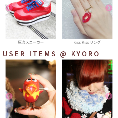
ー
Kiss Kiss リング
トウガラシトートバ
USER ITEMS
@ KYORO