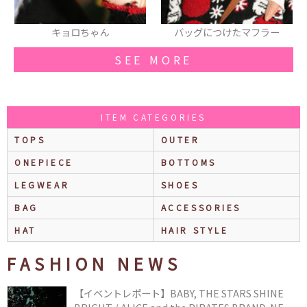
ちゃん
バッグにつけたマフラー
コルセッ
SEE MORE
ITEM CATEGORIES
TOPS
OUTER
ONEPIECE
BOTTOMS
LEGWEAR
SHOES
BAG
ACCESSORIES
HAT
HAIR STYLE
FASHION NEWS
【イベントレポート】BABY, THE STARS SHINE