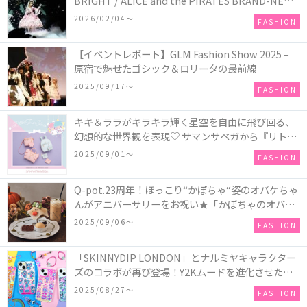
BRIGHT / ALICE and the PIRATES BRAND-NEW
COLLECTION in TOKYO
2026/02/04〜
FASHION
【イベントレポート】GLM Fashion Show 2025 –
原宿で魅せたゴシック＆ロリータの最前線
2025/09/17〜
FASHION
キキ＆ララがキラキラ輝く星空を自由に飛び回る、
幻想的な世界観を表現♡ サマンサベガから『リトル
ツインスターズ』50周年アニバーサリーイヤー』を
2025/09/01〜
FASHION
記念したコレクションが登場
Q-pot.23周年！ほっこり“かぼちゃ“姿のオバケちゃ
んがアニバーサリーをお祝い★「かぼちゃのオバケ
ーキアクセサリー」が新発売！Q-pot CAFE.では
2025/09/06〜
FASHION
「かぼちゃのオバケーキプレート」も登場
「SKINNYDIP LONDON」とナルミヤキャラクター
ズのコラボが再び登場！Y2Kムードを進化させた新
作コレクションを発売♪
2025/08/27〜
FASHION