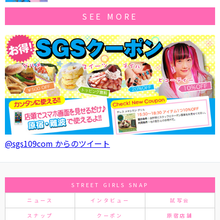
SEE MORE
@sgs109com からのツイート
STREET GIRLS SNAP
ニュース
インタビュー
試写会
スナップ
クーポン
原宿店舗