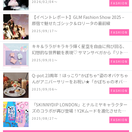
COLLECTION in TOKYO
2026/02/04〜
FASHION
【イベントレポート】GLM Fashion Show 2025 –
原宿で魅せたゴシック＆ロリータの最前線
2025/09/17〜
FASHION
キキ＆ララがキラキラ輝く星空を自由に飛び回る、
幻想的な世界観を表現♡ サマンサベガから『リトル
ツインスターズ』50周年アニバーサリーイヤー』を
2025/09/01〜
FASHION
記念したコレクションが登場
Q-pot.23周年！ほっこり“かぼちゃ“姿のオバケちゃ
んがアニバーサリーをお祝い★「かぼちゃのオバケ
ーキアクセサリー」が新発売！Q-pot CAFE.では
2025/09/06〜
FASHION
「かぼちゃのオバケーキプレート」も登場
「SKINNYDIP LONDON」とナルミヤキャラクター
ズのコラボが再び登場！Y2Kムードを進化させた新
作コレクションを発売♪
2025/08/27〜
FASHION