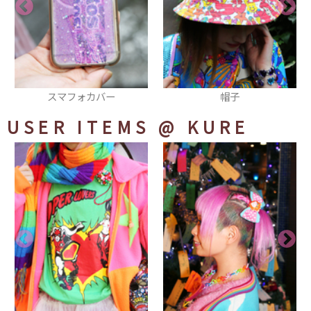
ー
帽子
スカート
USER ITEMS
@ KURE