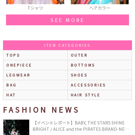
ャツ
ヘアカラー
ブレスレ
SEE MORE
ITEM CATEGORIES
TOPS
OUTER
ONEPIECE
BOTTOMS
LEGWEAR
SHOES
BAG
ACCESSORIES
HAT
HAIR STYLE
FASHION NEWS
【イベントレポート】BABY, THE STARS SHINE
BRIGHT / ALICE and the PIRATES BRAND-NEW