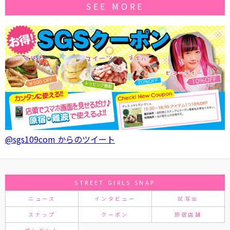
SEE MORE
@sgs109com からのツイート
STREET GIRLS SNAP
ニュース
インタビュー
試写会
スナップ
クーポン
原宿店舗