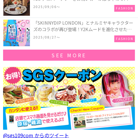
ーキアクセサリー」が新発売！Q-pot CAFE.では
2025/09/06〜
FASHION
「かぼちゃのオバケーキプレート」も登場
「SKINNYDIP LONDON」とナルミヤキャラクター
ズのコラボが再び登場！Y2Kムードを進化させた新
作コレクションを発売♪
2025/08/27〜
FASHION
SEE MORE
@sgs109com からのツイート