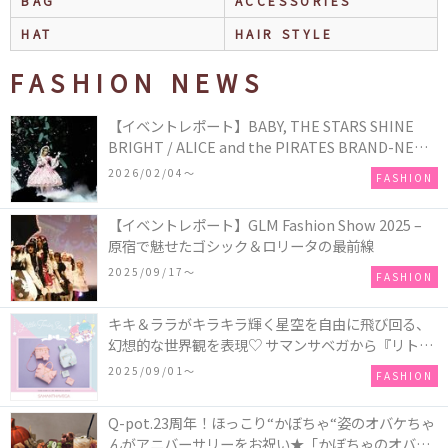
BAG
ACCESSORIES
HAT
HAIR STYLE
FASHION NEWS
【イベントレポート】BABY, THE STARS SHINE
BRIGHT / ALICE and the PIRATES BRAND-NEW
COLLECTION in TOKYO
2026/02/04〜
FASHION
【イベントレポート】GLM Fashion Show 2025 –
原宿で魅せたゴシック＆ロリータの最前線
2025/09/17〜
FASHION
キキ＆ララがキラキラ輝く星空を自由に飛び回る、
幻想的な世界観を表現♡ サマンサベガから『リトル
ツインスターズ』50周年アニバーサリーイヤー』を
2025/09/01〜
FASHION
記念したコレクションが登場
Q-pot.23周年！ほっこり“かぼちゃ“姿のオバケちゃ
んがアニバーサリーをお祝い★「かぼちゃのオバケ