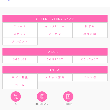
STREET GIRLS SNAP
ニュース
インタビュー
試写会
スナップ
クーポン
原宿店舗
プレゼント
ABOUT
SGS109
COMPANY
CONTACT
INFO
モデル募集
スタッフ募集
プレス様
コラム
𝕏
𝕏
INSTAGRAM
TIKTOK