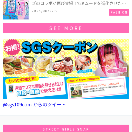
ズのコラボが再び登場！Y2Kムードを進化させた新
作コレクションを発売♪
2025/08/27〜
FASHION
SEE MORE
@sgs109com からのツイート
STREET GIRLS SNAP