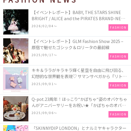
【イベントレポート】BABY, THE STARS SHINE
BRIGHT / ALICE and the PIRATES BRAND-NEW
COLLECTION in TOKYO
2026/02/04〜
FASHION
【イベントレポート】GLM Fashion Show 2025 –
原宿で魅せたゴシック＆ロリータの最前線
2025/09/17〜
FASHION
キキ＆ララがキラキラ輝く星空を自由に飛び回る、
幻想的な世界観を表現♡ サマンサベガから『リトル
ツインスターズ』50周年アニバーサリーイヤー』を
2025/09/01〜
FASHION
記念したコレクションが登場
Q-pot.23周年！ほっこり“かぼちゃ“姿のオバケちゃ
んがアニバーサリーをお祝い★「かぼちゃのオバケ
ーキアクセサリー」が新発売！Q-pot CAFE.では
2025/09/06〜
FASHION
「かぼちゃのオバケーキプレート」も登場
「SKINNYDIP LONDON」とナルミヤキャラクター