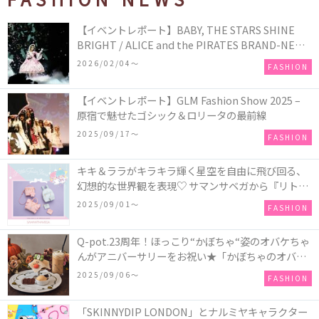
【イベントレポート】BABY, THE STARS SHINE
BRIGHT / ALICE and the PIRATES BRAND-NEW
COLLECTION in TOKYO
2026/02/04〜
FASHION
【イベントレポート】GLM Fashion Show 2025 –
原宿で魅せたゴシック＆ロリータの最前線
2025/09/17〜
FASHION
キキ＆ララがキラキラ輝く星空を自由に飛び回る、
幻想的な世界観を表現♡ サマンサベガから『リトル
ツインスターズ』50周年アニバーサリーイヤー』を
2025/09/01〜
FASHION
記念したコレクションが登場
Q-pot.23周年！ほっこり“かぼちゃ“姿のオバケちゃ
んがアニバーサリーをお祝い★「かぼちゃのオバケ
ーキアクセサリー」が新発売！Q-pot CAFE.では
2025/09/06〜
FASHION
「かぼちゃのオバケーキプレート」も登場
「SKINNYDIP LONDON」とナルミヤキャラクター