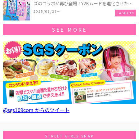
ズのコラボが再び登場！Y2Kムードを進化させた新
作コレクションを発売♪
2025/08/27〜
FASHION
SEE MORE
@sgs109com からのツイート
STREET GIRLS SNAP