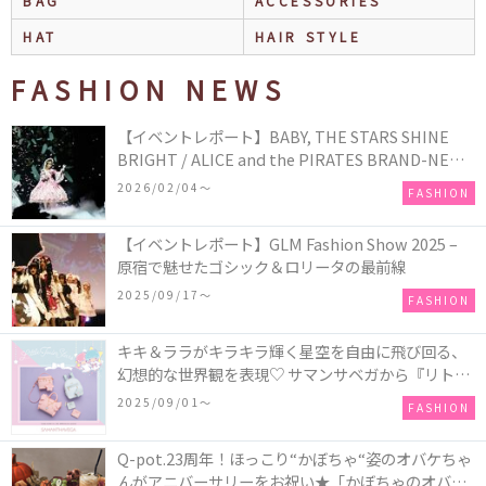
BAG
ACCESSORIES
HAT
HAIR STYLE
FASHION NEWS
【イベントレポート】BABY, THE STARS SHINE
BRIGHT / ALICE and the PIRATES BRAND-NEW
COLLECTION in TOKYO
2026/02/04〜
FASHION
【イベントレポート】GLM Fashion Show 2025 –
原宿で魅せたゴシック＆ロリータの最前線
2025/09/17〜
FASHION
キキ＆ララがキラキラ輝く星空を自由に飛び回る、
幻想的な世界観を表現♡ サマンサベガから『リトル
ツインスターズ』50周年アニバーサリーイヤー』を
2025/09/01〜
FASHION
記念したコレクションが登場
Q-pot.23周年！ほっこり“かぼちゃ“姿のオバケちゃ
んがアニバーサリーをお祝い★「かぼちゃのオバケ