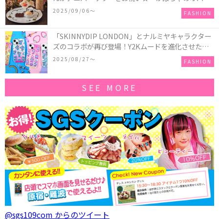
ーキアクセサリー」が新発売！Q-pot CAFE.では
2025/09/06〜
FASHION
「かぼちゃのオバケーキプレート」も登場
「SKINNYDIP LONDON」とナルミヤキャラクター
ズのコラボが再び登場！Y2Kムードを進化させた新
作コレクションを発売♪
2025/08/27〜
FASHION
SEE MORE
@sgs109com からのツイート