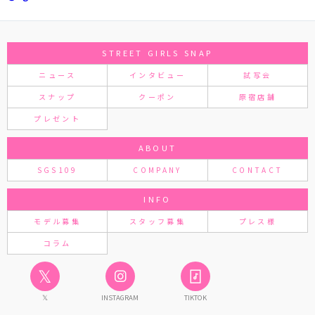
STREET GIRLS SNAP
ニュース
インタビュー
試写会
スナップ
クーポン
原宿店舗
プレゼント
ABOUT
SGS109
COMPANY
CONTACT
INFO
モデル募集
スタッフ募集
プレス様
コラム
𝕏
𝕏
INSTAGRAM
TIKTOK