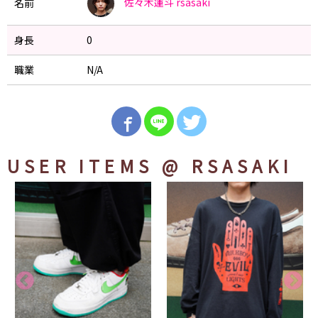
佐々木蓮斗
rsasaki
名前
身長
0
職業
N/A
USER ITEMS
@ RSASAKI