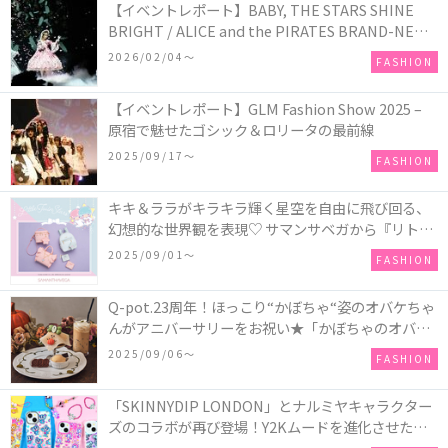
【イベントレポート】BABY, THE STARS SHINE
BRIGHT / ALICE and the PIRATES BRAND-NEW
COLLECTION in TOKYO
2026/02/04〜
FASHION
【イベントレポート】GLM Fashion Show 2025 –
原宿で魅せたゴシック＆ロリータの最前線
2025/09/17〜
FASHION
キキ＆ララがキラキラ輝く星空を自由に飛び回る、
幻想的な世界観を表現♡ サマンサベガから『リトル
ツインスターズ』50周年アニバーサリーイヤー』を
2025/09/01〜
FASHION
記念したコレクションが登場
Q-pot.23周年！ほっこり“かぼちゃ“姿のオバケちゃ
んがアニバーサリーをお祝い★「かぼちゃのオバケ
ーキアクセサリー」が新発売！Q-pot CAFE.では
2025/09/06〜
FASHION
「かぼちゃのオバケーキプレート」も登場
「SKINNYDIP LONDON」とナルミヤキャラクター
ズのコラボが再び登場！Y2Kムードを進化させた新
作コレクションを発売♪