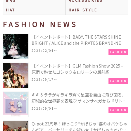
BAG
ACCESSORIES
HAT
HAIR STYLE
FASHION NEWS
【イベントレポート】BABY, THE STARS SHINE
BRIGHT / ALICE and the PIRATES BRAND-NEW
COLLECTION in TOKYO
2026/02/04〜
FASHION
【イベントレポート】GLM Fashion Show 2025 –
原宿で魅せたゴシック＆ロリータの最前線
2025/09/17〜
FASHION
キキ＆ララがキラキラ輝く星空を自由に飛び回る、
幻想的な世界観を表現♡ サマンサベガから『リトル
ツインスターズ』50周年アニバーサリーイヤー』を
2025/09/01〜
FASHION
記念したコレクションが登場
Q-pot.23周年！ほっこり“かぼちゃ“姿のオバケちゃ
んがアニバーサリーをお祝い★「かぼちゃのオバケ