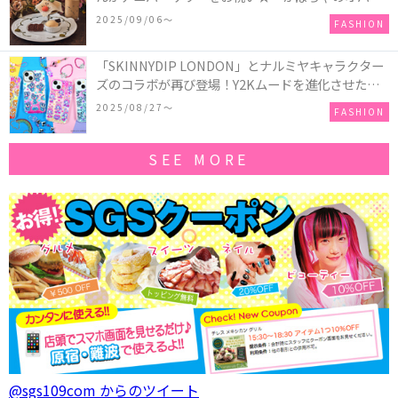
ーキアクセサリー」が新発売！Q-pot CAFE.では
2025/09/06〜
FASHION
「かぼちゃのオバケーキプレート」も登場
「SKINNYDIP LONDON」とナルミヤキャラクター
ズのコラボが再び登場！Y2Kムードを進化させた新
作コレクションを発売♪
2025/08/27〜
FASHION
SEE MORE
@sgs109com からのツイート