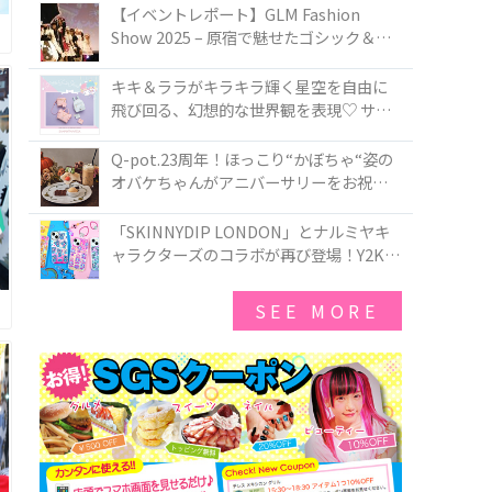
TOKYO
【イベントレポート】GLM Fashion
Show 2025 – 原宿で魅せたゴシック＆ロ
リータの最前線
キキ＆ララがキラキラ輝く星空を自由に
飛び回る、幻想的な世界観を表現♡ サマ
ンサベガから『リトルツインスターズ』
50周年アニバーサリーイヤー』を記念し
Q-pot.23周年！ほっこり“かぼちゃ“姿の
たコレクションが登場
オバケちゃんがアニバーサリーをお祝い
★「かぼちゃのオバケーキアクセサリ
ー」が新発売！Q-pot CAFE.では「かぼち
「SKINNYDIP LONDON」とナルミヤキ
ゃのオバケーキプレート」も登場
ャラクターズのコラボが再び登場！Y2Kム
ードを進化させた新作コレクションを発
売♪
SEE MORE