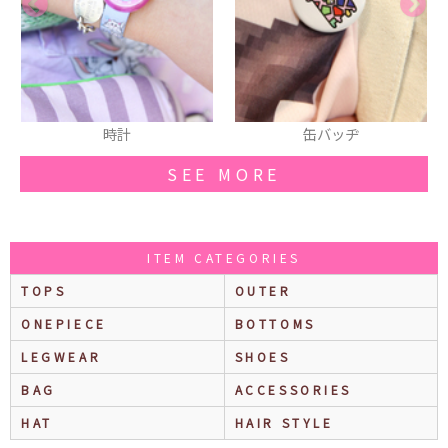
缶バッヂ
缶バッヂ
SEE MORE
ITEM CATEGORIES
TOPS
OUTER
ONEPIECE
BOTTOMS
LEGWEAR
SHOES
BAG
ACCESSORIES
HAT
HAIR STYLE