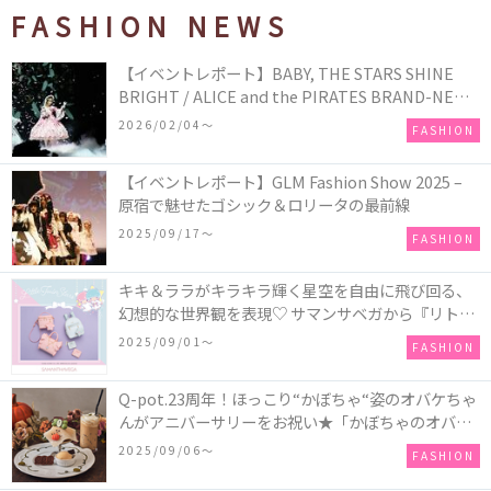
FASHION NEWS
【イベントレポート】BABY, THE STARS SHINE
BRIGHT / ALICE and the PIRATES BRAND-NEW
COLLECTION in TOKYO
2026/02/04〜
FASHION
【イベントレポート】GLM Fashion Show 2025 –
原宿で魅せたゴシック＆ロリータの最前線
2025/09/17〜
FASHION
キキ＆ララがキラキラ輝く星空を自由に飛び回る、
幻想的な世界観を表現♡ サマンサベガから『リトル
ツインスターズ』50周年アニバーサリーイヤー』を
2025/09/01〜
FASHION
記念したコレクションが登場
Q-pot.23周年！ほっこり“かぼちゃ“姿のオバケちゃ
んがアニバーサリーをお祝い★「かぼちゃのオバケ
ーキアクセサリー」が新発売！Q-pot CAFE.では
2025/09/06〜
FASHION
「かぼちゃのオバケーキプレート」も登場