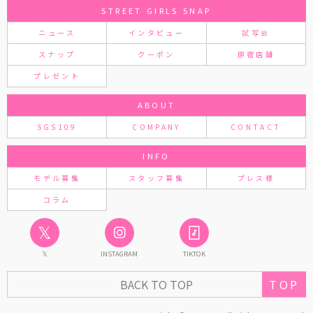
STREET GIRLS SNAP
ニュース
インタビュー
試写会
スナップ
クーポン
原宿店舗
プレゼント
ABOUT
SGS109
COMPANY
CONTACT
INFO
モデル募集
スタッフ募集
プレス様
コラム
𝕏
𝕏
INSTAGRAM
TIKTOK
TOP
BACK TO TOP