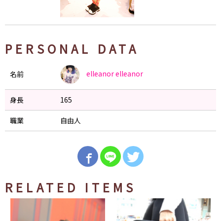
PERSONAL DATA
elleanor
elleanor
名前
身長
165
職業
自由人
RELATED ITEMS