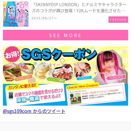
「SKINNYDIP LONDON」とナルミヤキャラクター
ズのコラボが再び登場！Y2Kムードを進化させた新
作コレクションを発売♪
2025/08/27〜
FASHION
SEE MORE
@sgs109com からのツイート