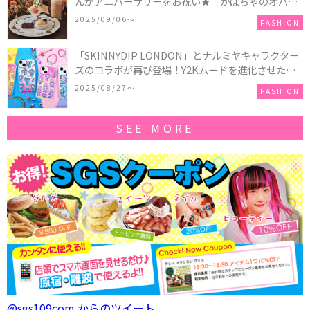
んがアニバーサリーをお祝い★「かぼちゃのオバケ
ーキアクセサリー」が新発売！Q-pot CAFE.では
2025/09/06〜
FASHION
「かぼちゃのオバケーキプレート」も登場
「SKINNYDIP LONDON」とナルミヤキャラクター
ズのコラボが再び登場！Y2Kムードを進化させた新
作コレクションを発売♪
2025/08/27〜
FASHION
SEE MORE
@sgs109com からのツイート