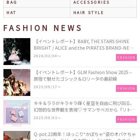
BAG
ACCESSORIES
HAT
HAIR STYLE
FASHION NEWS
【イベントレポート】BABY, THE STARS SHINE
BRIGHT / ALICE and the PIRATES BRAND-NEW
COLLECTION in TOKYO
2026/02/04〜
FASHION
【イベントレポート】GLM Fashion Show 2025 –
原宿で魅せたゴシック＆ロリータの最前線
2025/09/17〜
FASHION
キキ＆ララがキラキラ輝く星空を自由に飛び回る、
幻想的な世界観を表現♡ サマンサベガから『リトル
ツインスターズ』50周年アニバーサリーイヤー』を
2025/09/01〜
FASHION
記念したコレクションが登場
Q-pot.23周年！ほっこり“かぼちゃ“姿のオバケちゃ