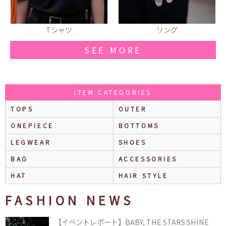
Tシャツ
リング
SEE MORE
ITEM CATEGORIES
TOPS
OUTER
ONEPIECE
BOTTOMS
LEGWEAR
SHOES
BAG
ACCESSORIES
HAT
HAIR STYLE
FASHION NEWS
【イベントレポート】BABY, THE STARS SHINE