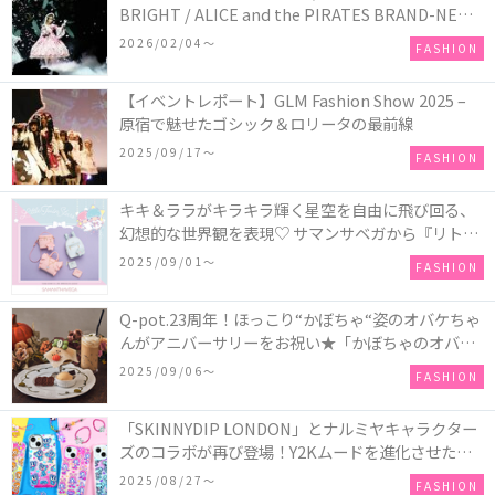
BRIGHT / ALICE and the PIRATES BRAND-NEW
COLLECTION in TOKYO
2026/02/04〜
FASHION
【イベントレポート】GLM Fashion Show 2025 –
原宿で魅せたゴシック＆ロリータの最前線
2025/09/17〜
FASHION
キキ＆ララがキラキラ輝く星空を自由に飛び回る、
幻想的な世界観を表現♡ サマンサベガから『リトル
ツインスターズ』50周年アニバーサリーイヤー』を
2025/09/01〜
FASHION
記念したコレクションが登場
Q-pot.23周年！ほっこり“かぼちゃ“姿のオバケちゃ
んがアニバーサリーをお祝い★「かぼちゃのオバケ
ーキアクセサリー」が新発売！Q-pot CAFE.では
2025/09/06〜
FASHION
「かぼちゃのオバケーキプレート」も登場
「SKINNYDIP LONDON」とナルミヤキャラクター
ズのコラボが再び登場！Y2Kムードを進化させた新
作コレクションを発売♪
2025/08/27〜
FASHION