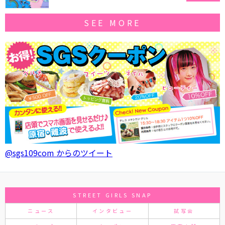
SEE MORE
@sgs109com からのツイート
STREET GIRLS SNAP
ニュース
インタビュー
試写会