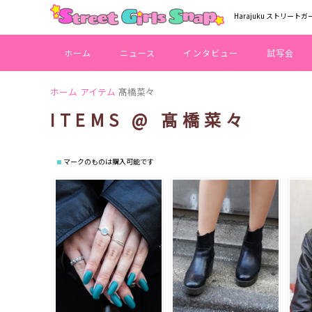
Harajuku ストリートガ
ホーム
ニュース
インタビュー
試写会
ホーム
アイテム
髙橋菜々
ITEMS @ 髙橋菜々
マークのものは購入可能です