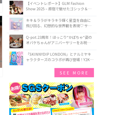
TOKYO
【イベントレポート】GLM Fashion
Show 2025 – 原宿で魅せたゴシック＆ロ
リータの最前線
キキ＆ララがキラキラ輝く星空を自由に
飛び回る、幻想的な世界観を表現♡ サマ
ンサベガから『リトルツインスターズ』
50周年アニバーサリーイヤー』を記念し
Q-pot.23周年！ほっこり“かぼちゃ“姿の
たコレクションが登場
オバケちゃんがアニバーサリーをお祝い
★「かぼちゃのオバケーキアクセサリ
ー」が新発売！Q-pot CAFE.では「かぼち
「SKINNYDIP LONDON」とナルミヤキ
ゃのオバケーキプレート」も登場
ャラクターズのコラボが再び登場！Y2Kム
ードを進化させた新作コレクションを発
売♪
SEE MORE