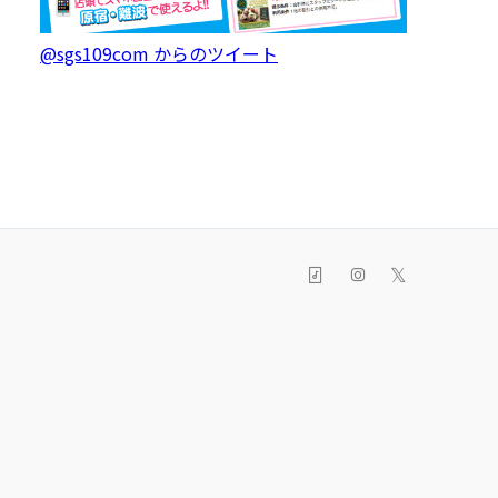
@sgs109com からのツイート
𝕏