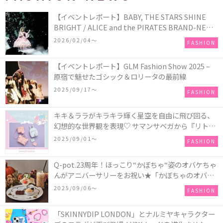
【イベントレポート】BABY, THE STARS SHINE
BRIGHT / ALICE and the PIRATES BRAND-NEW
COLLECTION in TOKYO
2026/02/04〜
FASHION
【イベントレポート】GLM Fashion Show 2025 –
原宿で魅せたゴシック＆ロリータの最前線
2025/09/17〜
FASHION
キキ＆ララがキラキラ輝く星空を自由に飛び回る、
幻想的な世界観を表現♡ サマンサベガから『リトル
ツインスターズ』50周年アニバーサリーイヤー』を
2025/09/01〜
FASHION
記念したコレクションが登場
Q-pot.23周年！ほっこり“かぼちゃ“姿のオバケちゃ
んがアニバーサリーをお祝い★「かぼちゃのオバケ
ーキアクセサリー」が新発売！Q-pot CAFE.では
2025/09/06〜
FASHION
「かぼちゃのオバケーキプレート」も登場
「SKINNYDIP LONDON」とナルミヤキャラクター