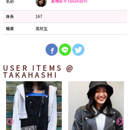
髙橋菜々
takahashi
名前
身長
167
職業
高校生
USER ITEMS
@
TAKAHASHI