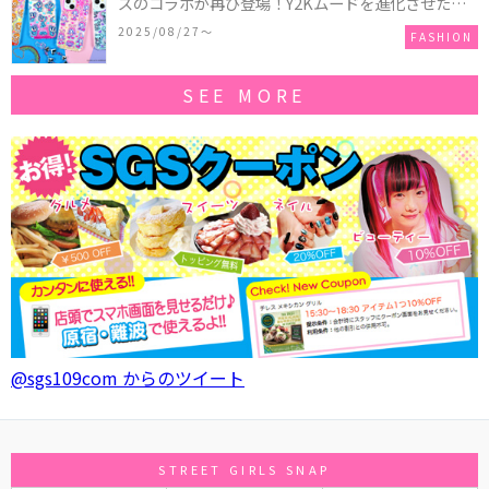
ズのコラボが再び登場！Y2Kムードを進化させた新
作コレクションを発売♪
2025/08/27〜
FASHION
SEE MORE
@sgs109com からのツイート
STREET GIRLS SNAP