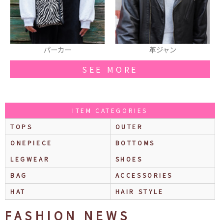
パーカー
革ジャン
SEE MORE
ITEM CATEGORIES
TOPS
OUTER
ONEPIECE
BOTTOMS
LEGWEAR
SHOES
BAG
ACCESSORIES
HAT
HAIR STYLE
FASHION NEWS