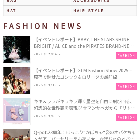
BAG
ACCESSORIES
HAT
HAIR STYLE
FASHION NEWS
【イベントレポート】BABY, THE STARS SHINE
BRIGHT / ALICE and the PIRATES BRAND-NEW
COLLECTION in TOKYO
2026/02/04〜
FASHION
【イベントレポート】GLM Fashion Show 2025 –
原宿で魅せたゴシック＆ロリータの最前線
2025/09/17〜
FASHION
キキ＆ララがキラキラ輝く星空を自由に飛び回る、
幻想的な世界観を表現♡ サマンサベガから『リトル
ツインスターズ』50周年アニバーサリーイヤー』を
2025/09/01〜
FASHION
記念したコレクションが登場
Q-pot.23周年！ほっこり“かぼちゃ“姿のオバケちゃ
んがアニバーサリーをお祝い★「かぼちゃのオバケ