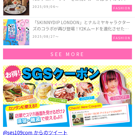
ーキアクセサリー」が新発売！Q-pot CAFE.では
2025/09/06〜
FASHION
「かぼちゃのオバケーキプレート」も登場
「SKINNYDIP LONDON」とナルミヤキャラクター
ズのコラボが再び登場！Y2Kムードを進化させた新
作コレクションを発売♪
2025/08/27〜
FASHION
SEE MORE
@sgs109com からのツイート