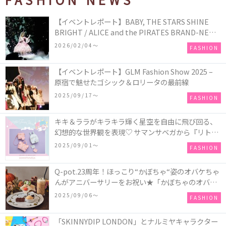
【イベントレポート】BABY, THE STARS SHINE
BRIGHT / ALICE and the PIRATES BRAND-NEW
COLLECTION in TOKYO
2026/02/04〜
FASHION
【イベントレポート】GLM Fashion Show 2025 –
原宿で魅せたゴシック＆ロリータの最前線
2025/09/17〜
FASHION
キキ＆ララがキラキラ輝く星空を自由に飛び回る、
幻想的な世界観を表現♡ サマンサベガから『リトル
ツインスターズ』50周年アニバーサリーイヤー』を
2025/09/01〜
FASHION
記念したコレクションが登場
Q-pot.23周年！ほっこり“かぼちゃ“姿のオバケちゃ
んがアニバーサリーをお祝い★「かぼちゃのオバケ
ーキアクセサリー」が新発売！Q-pot CAFE.では
2025/09/06〜
FASHION
「かぼちゃのオバケーキプレート」も登場
「SKINNYDIP LONDON」とナルミヤキャラクター