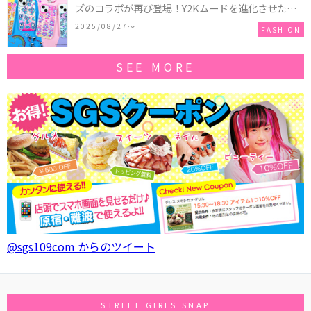
ズのコラボが再び登場！Y2Kムードを進化させた新
作コレクションを発売♪
2025/08/27〜
FASHION
SEE MORE
@sgs109com からのツイート
STREET GIRLS SNAP