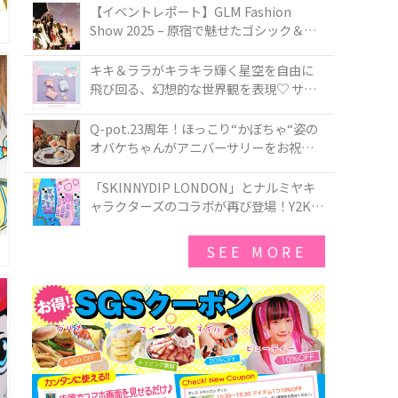
TOKYO
【イベントレポート】GLM Fashion
Show 2025 – 原宿で魅せたゴシック＆ロ
リータの最前線
キキ＆ララがキラキラ輝く星空を自由に
飛び回る、幻想的な世界観を表現♡ サマ
ンサベガから『リトルツインスターズ』
50周年アニバーサリーイヤー』を記念し
Q-pot.23周年！ほっこり“かぼちゃ“姿の
たコレクションが登場
オバケちゃんがアニバーサリーをお祝い
★「かぼちゃのオバケーキアクセサリ
ー」が新発売！Q-pot CAFE.では「かぼち
「SKINNYDIP LONDON」とナルミヤキ
ゃのオバケーキプレート」も登場
ャラクターズのコラボが再び登場！Y2Kム
ードを進化させた新作コレクションを発
売♪
SEE MORE