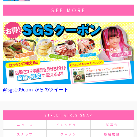
SEE MORE
@sgs109com からのツイート
STREET GIRLS SNAP
ニュース
インタビュー
試写会
スナップ
クーポン
原宿店舗