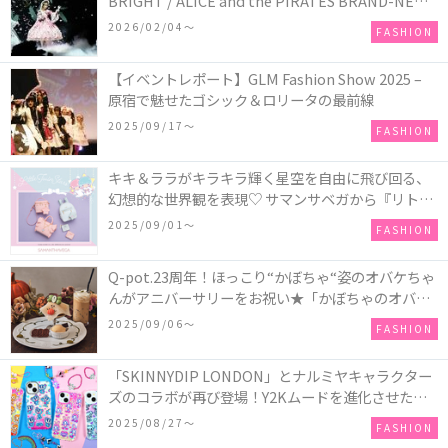
BRIGHT / ALICE and the PIRATES BRAND-NEW
COLLECTION in TOKYO
2026/02/04〜
FASHION
【イベントレポート】GLM Fashion Show 2025 –
原宿で魅せたゴシック＆ロリータの最前線
2025/09/17〜
FASHION
キキ＆ララがキラキラ輝く星空を自由に飛び回る、
幻想的な世界観を表現♡ サマンサベガから『リトル
ツインスターズ』50周年アニバーサリーイヤー』を
2025/09/01〜
FASHION
記念したコレクションが登場
Q-pot.23周年！ほっこり“かぼちゃ“姿のオバケちゃ
んがアニバーサリーをお祝い★「かぼちゃのオバケ
ーキアクセサリー」が新発売！Q-pot CAFE.では
2025/09/06〜
FASHION
「かぼちゃのオバケーキプレート」も登場
「SKINNYDIP LONDON」とナルミヤキャラクター
ズのコラボが再び登場！Y2Kムードを進化させた新
作コレクションを発売♪
2025/08/27〜
FASHION