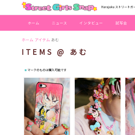
Harajuku ストリートガ
ホーム
ニュース
インタビュー
試写会
ホーム
アイテム
あむ
ITEMS @ あむ
マークのものは購入可能です