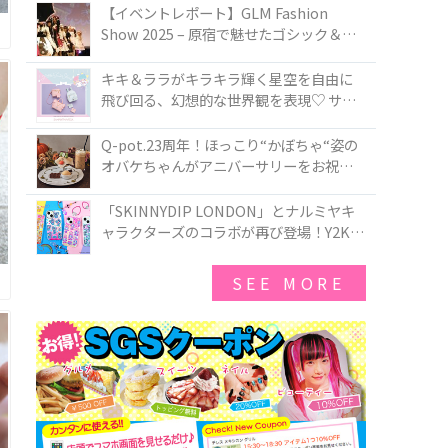
TOKYO
【イベントレポート】GLM Fashion
Show 2025 – 原宿で魅せたゴシック＆ロ
リータの最前線
キキ＆ララがキラキラ輝く星空を自由に
飛び回る、幻想的な世界観を表現♡ サマ
ンサベガから『リトルツインスターズ』
50周年アニバーサリーイヤー』を記念し
Q-pot.23周年！ほっこり“かぼちゃ“姿の
たコレクションが登場
オバケちゃんがアニバーサリーをお祝い
★「かぼちゃのオバケーキアクセサリ
ー」が新発売！Q-pot CAFE.では「かぼち
「SKINNYDIP LONDON」とナルミヤキ
ゃのオバケーキプレート」も登場
ャラクターズのコラボが再び登場！Y2Kム
ードを進化させた新作コレクションを発
売♪
SEE MORE