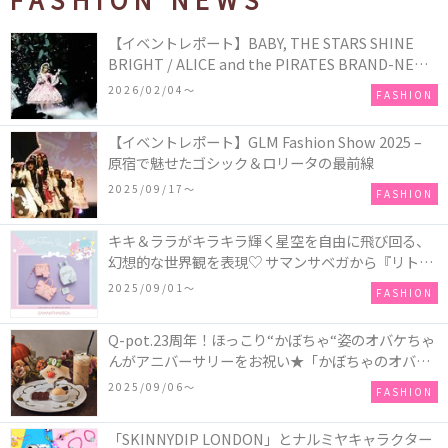
【イベントレポート】BABY, THE STARS SHINE
BRIGHT / ALICE and the PIRATES BRAND-NEW
COLLECTION in TOKYO
2026/02/04〜
FASHION
【イベントレポート】GLM Fashion Show 2025 –
原宿で魅せたゴシック＆ロリータの最前線
2025/09/17〜
FASHION
キキ＆ララがキラキラ輝く星空を自由に飛び回る、
幻想的な世界観を表現♡ サマンサベガから『リトル
ツインスターズ』50周年アニバーサリーイヤー』を
2025/09/01〜
FASHION
記念したコレクションが登場
Q-pot.23周年！ほっこり“かぼちゃ“姿のオバケちゃ
んがアニバーサリーをお祝い★「かぼちゃのオバケ
ーキアクセサリー」が新発売！Q-pot CAFE.では
2025/09/06〜
FASHION
「かぼちゃのオバケーキプレート」も登場
「SKINNYDIP LONDON」とナルミヤキャラクター