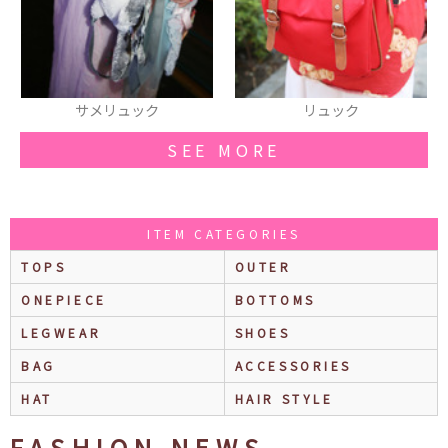
リュック
厚底シューズ
SEE MORE
ITEM CATEGORIES
TOPS
OUTER
ONEPIECE
BOTTOMS
LEGWEAR
SHOES
BAG
ACCESSORIES
HAT
HAIR STYLE
FASHION NEWS