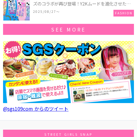
ズのコラボが再び登場！Y2Kムードを進化させた新
作コレクションを発売♪
2025/08/27〜
FASHION
SEE MORE
@sgs109com からのツイート
STREET GIRLS SNAP