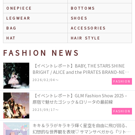
ONEPIECE
BOTTOMS
LEGWEAR
SHOES
BAG
ACCESSORIES
HAT
HAIR STYLE
FASHION NEWS
【イベントレポート】BABY, THE STARS SHINE
BRIGHT / ALICE and the PIRATES BRAND-NEW
COLLECTION in TOKYO
2026/02/04〜
FASHION
【イベントレポート】GLM Fashion Show 2025 –
原宿で魅せたゴシック＆ロリータの最前線
2025/09/17〜
FASHION
キキ＆ララがキラキラ輝く星空を自由に飛び回る、
幻想的な世界観を表現♡ サマンサベガから『リトル