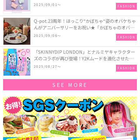
ツインスターズ』50周年アニバーサリーイヤー』を
2025/09/01〜
FASHION
記念したコレクションが登場
Q-pot.23周年！ほっこり“かぼちゃ“姿のオバケちゃ
んがアニバーサリーをお祝い★「かぼちゃのオバケ
ーキアクセサリー」が新発売！Q-pot CAFE.では
2025/09/06〜
FASHION
「かぼちゃのオバケーキプレート」も登場
「SKINNYDIP LONDON」とナルミヤキャラクター
ズのコラボが再び登場！Y2Kムードを進化させた新
作コレクションを発売♪
2025/08/27〜
FASHION
SEE MORE