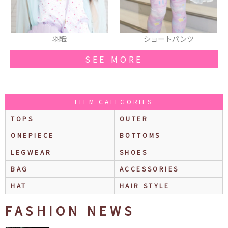
羽織
ショートパンツ
羽
SEE MORE
ITEM CATEGORIES
TOPS
OUTER
ONEPIECE
BOTTOMS
LEGWEAR
SHOES
BAG
ACCESSORIES
HAT
HAIR STYLE
FASHION NEWS