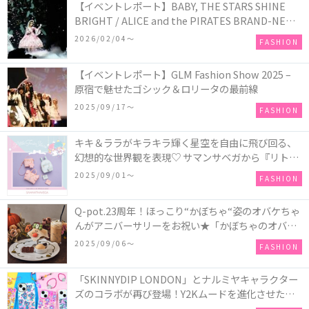
【イベントレポート】BABY, THE STARS SHINE
BRIGHT / ALICE and the PIRATES BRAND-NEW
COLLECTION in TOKYO
2026/02/04〜
FASHION
【イベントレポート】GLM Fashion Show 2025 –
原宿で魅せたゴシック＆ロリータの最前線
2025/09/17〜
FASHION
キキ＆ララがキラキラ輝く星空を自由に飛び回る、
幻想的な世界観を表現♡ サマンサベガから『リトル
ツインスターズ』50周年アニバーサリーイヤー』を
2025/09/01〜
FASHION
記念したコレクションが登場
Q-pot.23周年！ほっこり“かぼちゃ“姿のオバケちゃ
んがアニバーサリーをお祝い★「かぼちゃのオバケ
ーキアクセサリー」が新発売！Q-pot CAFE.では
2025/09/06〜
FASHION
「かぼちゃのオバケーキプレート」も登場
「SKINNYDIP LONDON」とナルミヤキャラクター
ズのコラボが再び登場！Y2Kムードを進化させた新
作コレクションを発売♪