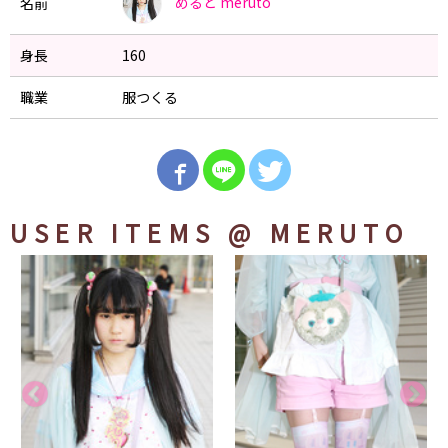
めると
meruto
名前
身長
160
職業
服つくる
USER ITEMS
@ MERUTO