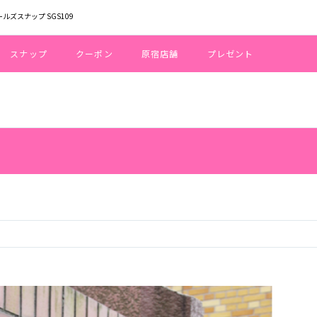
ールズスナップ SGS109
スナップ
クーポン
原宿店舗
プレゼント