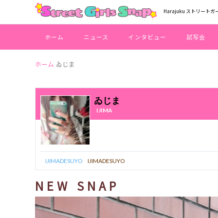
Harajuku ストリートガ
ホーム
ニュース
インタビュー
試写会
ホーム
ゐじま
ゐじま
IJIMA
IJIMADESUYO
IJIMADESUYO
NEW SNAP