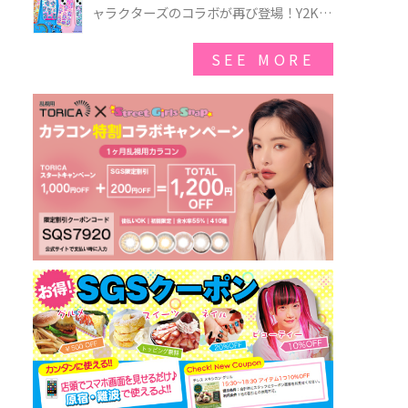
ゃのオバケーキプレート」も登場
ャラクターズのコラボが再び登場！Y2Kム
ードを進化させた新作コレクションを発
売♪
SEE MORE