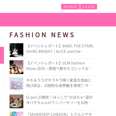
SIGNUP
LOGIN
FASHION NEWS
【イベントレポート】BABY, THE STARS
SHINE BRIGHT / ALICE and the
PIRATES BRAND-NEW COLLECTION in
TOKYO
【イベントレポート】GLM Fashion
Show 2025 – 原宿で魅せたゴシック＆ロ
リータの最前線
キキ＆ララがキラキラ輝く星空を自由に
飛び回る、幻想的な世界観を表現♡ サマ
ンサベガから『リトルツインスターズ』
50周年アニバーサリーイヤー』を記念し
Q-pot.23周年！ほっこり“かぼちゃ“姿の
たコレクションが登場
オバケちゃんがアニバーサリーをお祝い
★「かぼちゃのオバケーキアクセサリ
ー」が新発売！Q-pot CAFE.では「かぼち
「SKINNYDIP LONDON」とナルミヤキ