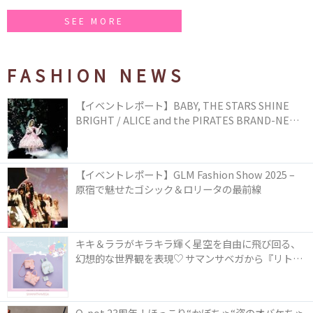
SEE MORE
FASHION NEWS
【イベントレポート】BABY, THE STARS SHINE
BRIGHT / ALICE and the PIRATES BRAND-NEW
COLLECTION in TOKYO
【イベントレポート】GLM Fashion Show 2025 –
原宿で魅せたゴシック＆ロリータの最前線
キキ＆ララがキラキラ輝く星空を自由に飛び回る、
幻想的な世界観を表現♡ サマンサベガから『リトル
ツインスターズ』50周年アニバーサリーイヤー』を
記念したコレクションが登場
Q-pot.23周年！ほっこり“かぼちゃ“姿のオバケちゃ