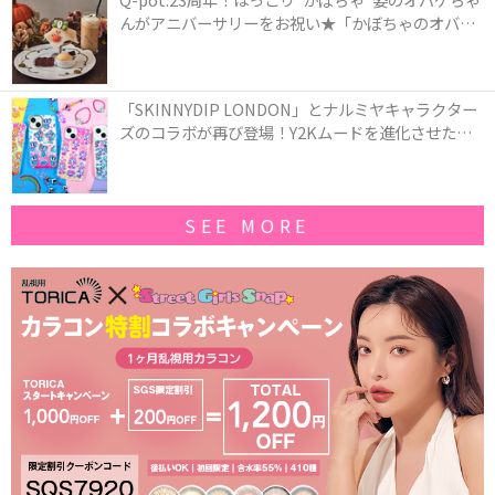
んがアニバーサリーをお祝い★「かぼちゃのオバケ
ーキアクセサリー」が新発売！Q-pot CAFE.では
「かぼちゃのオバケーキプレート」も登場
「SKINNYDIP LONDON」とナルミヤキャラクター
ズのコラボが再び登場！Y2Kムードを進化させた新
作コレクションを発売♪
SEE MORE