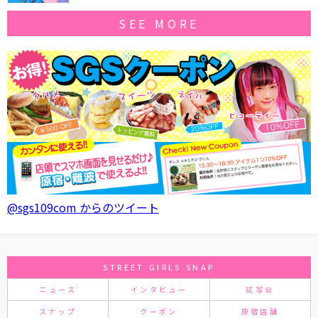
SEE MORE
@sgs109com からのツイート
STREET GIRLS SNAP
ニュース
インタビュー
試写会
スナップ
クーポン
原宿店舗