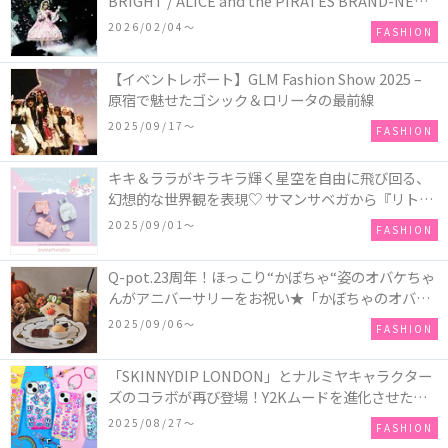
BRIGHT / ALICE and the PIRATES BRAND-NEW
COLLECTION in TOKYO
2026/02/04〜
FASHION
【イベントレポート】GLM Fashion Show 2025 –
原宿で魅せたゴシック＆ロリータの最前線
2025/09/17〜
FASHION
キキ＆ララがキラキラ輝く星空を自由に飛び回る、
幻想的な世界観を表現♡ サマンサベガから『リトル
ツインスターズ』50周年アニバーサリーイヤー』を
2025/09/01〜
FASHION
記念したコレクションが登場
Q-pot.23周年！ほっこり“かぼちゃ“姿のオバケちゃ
んがアニバーサリーをお祝い★「かぼちゃのオバケ
ーキアクセサリー」が新発売！Q-pot CAFE.では
2025/09/06〜
FASHION
「かぼちゃのオバケーキプレート」も登場
「SKINNYDIP LONDON」とナルミヤキャラクター
ズのコラボが再び登場！Y2Kムードを進化させた新
作コレクションを発売♪
2025/08/27〜
FASHION