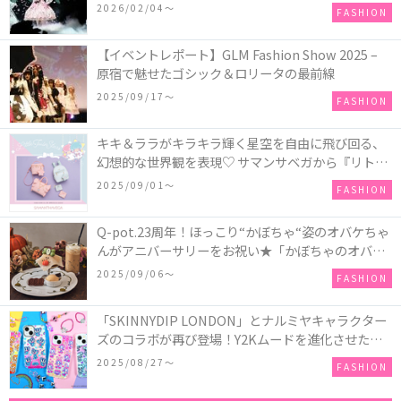
COLLECTION in TOKYO
2026/02/04〜
FASHION
【イベントレポート】GLM Fashion Show 2025 –
原宿で魅せたゴシック＆ロリータの最前線
2025/09/17〜
FASHION
キキ＆ララがキラキラ輝く星空を自由に飛び回る、
幻想的な世界観を表現♡ サマンサベガから『リトル
ツインスターズ』50周年アニバーサリーイヤー』を
2025/09/01〜
FASHION
記念したコレクションが登場
Q-pot.23周年！ほっこり“かぼちゃ“姿のオバケちゃ
んがアニバーサリーをお祝い★「かぼちゃのオバケ
ーキアクセサリー」が新発売！Q-pot CAFE.では
2025/09/06〜
FASHION
「かぼちゃのオバケーキプレート」も登場
「SKINNYDIP LONDON」とナルミヤキャラクター
ズのコラボが再び登場！Y2Kムードを進化させた新
作コレクションを発売♪
2025/08/27〜
FASHION