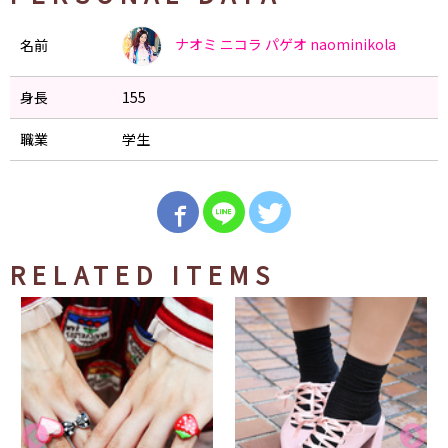
ナオミ ニコラ パゲオ
naominikola
名前
身長
155
職業
学生
RELATED ITEMS