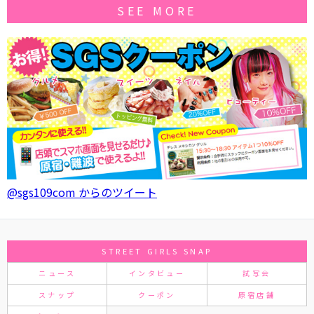
SEE MORE
@sgs109com からのツイート
STREET GIRLS SNAP
ニュース
インタビュー
試写会
スナップ
クーポン
原宿店舗