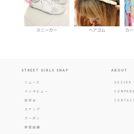
カー
ヘアゴム
カーディガン＆Tシャツ
STREET GIRLS SNAP
ABOUT
ニュース
SGS109
インタビュー
COMPAN
試写会
CONTAC
スナップ
クーポン
原宿店舗