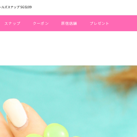
ールズスナップ SGS109
スナップ
クーポン
原宿店舗
プレゼント