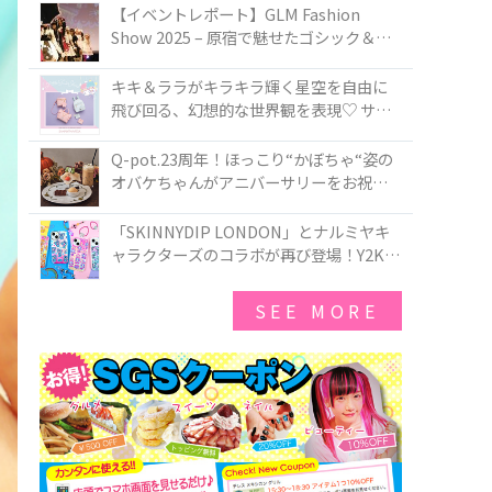
TOKYO
【イベントレポート】GLM Fashion
Show 2025 – 原宿で魅せたゴシック＆ロ
リータの最前線
キキ＆ララがキラキラ輝く星空を自由に
飛び回る、幻想的な世界観を表現♡ サマ
ンサベガから『リトルツインスターズ』
50周年アニバーサリーイヤー』を記念し
Q-pot.23周年！ほっこり“かぼちゃ“姿の
たコレクションが登場
オバケちゃんがアニバーサリーをお祝い
★「かぼちゃのオバケーキアクセサリ
ー」が新発売！Q-pot CAFE.では「かぼち
「SKINNYDIP LONDON」とナルミヤキ
ゃのオバケーキプレート」も登場
ャラクターズのコラボが再び登場！Y2Kム
ードを進化させた新作コレクションを発
売♪
SEE MORE