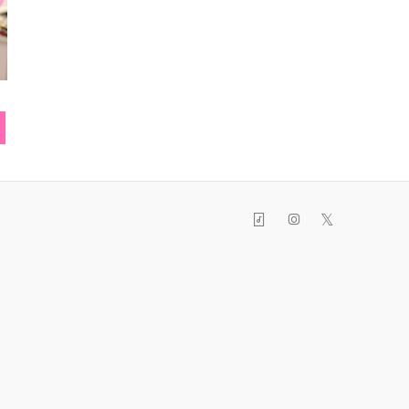
スニーカー
ヘアゴム
カーディガン
𝕏