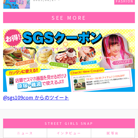
FASHION
SEE MORE
@sgs109com からのツイート
STREET GIRLS SNAP
ニュース
インタビュー
試写会