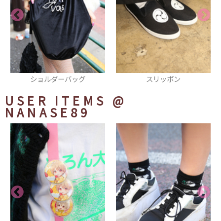
スリッポン
リング
USER ITEMS
@
NANASE89