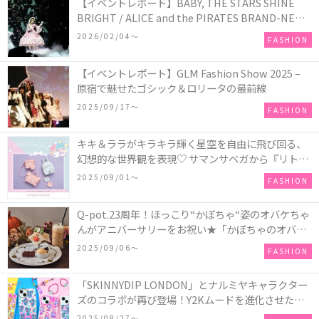
【イベントレポート】BABY, THE STARS SHINE
BRIGHT / ALICE and the PIRATES BRAND-NEW
COLLECTION in TOKYO
2026/02/04〜
FASHION
【イベントレポート】GLM Fashion Show 2025 –
原宿で魅せたゴシック＆ロリータの最前線
2025/09/17〜
FASHION
キキ＆ララがキラキラ輝く星空を自由に飛び回る、
幻想的な世界観を表現♡ サマンサベガから『リトル
ツインスターズ』50周年アニバーサリーイヤー』を
2025/09/01〜
FASHION
記念したコレクションが登場
Q-pot.23周年！ほっこり“かぼちゃ“姿のオバケちゃ
んがアニバーサリーをお祝い★「かぼちゃのオバケ
ーキアクセサリー」が新発売！Q-pot CAFE.では
2025/09/06〜
FASHION
「かぼちゃのオバケーキプレート」も登場
「SKINNYDIP LONDON」とナルミヤキャラクター
ズのコラボが再び登場！Y2Kムードを進化させた新
作コレクションを発売♪
2025/08/27〜