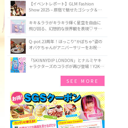
TOKYO
【イベントレポート】GLM Fashion
Show 2025 – 原宿で魅せたゴシック＆ロ
リータの最前線
キキ＆ララがキラキラ輝く星空を自由に
飛び回る、幻想的な世界観を表現♡ サマ
ンサベガから『リトルツインスターズ』
50周年アニバーサリーイヤー』を記念し
Q-pot.23周年！ほっこり“かぼちゃ“姿の
たコレクションが登場
オバケちゃんがアニバーサリーをお祝い
★「かぼちゃのオバケーキアクセサリ
ー」が新発売！Q-pot CAFE.では「かぼち
「SKINNYDIP LONDON」とナルミヤキ
ゃのオバケーキプレート」も登場
ャラクターズのコラボが再び登場！Y2Kム
ードを進化させた新作コレクションを発
売♪
SEE MORE