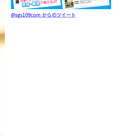
@sgs109com からのツイート