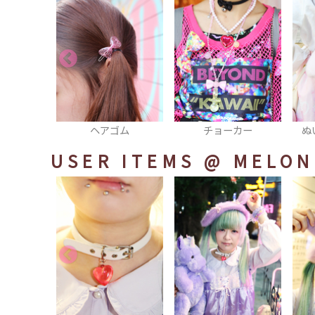
ゴム
チョーカー
ぬいぐるみリュック
USER ITEMS
@ MELON