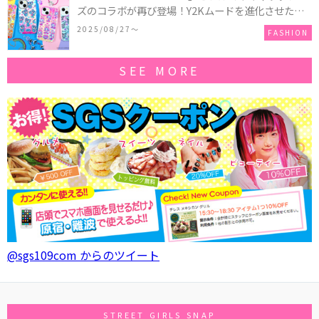
ズのコラボが再び登場！Y2Kムードを進化させた新
作コレクションを発売♪
2025/08/27〜
FASHION
SEE MORE
@sgs109com からのツイート
STREET GIRLS SNAP