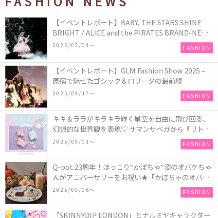
FASHION NEWS
【イベントレポート】BABY, THE STARS SHINE
BRIGHT / ALICE and the PIRATES BRAND-NEW
COLLECTION in TOKYO
2026/02/04〜
FASHION
【イベントレポート】GLM Fashion Show 2025 –
原宿で魅せたゴシック＆ロリータの最前線
2025/09/17〜
FASHION
キキ＆ララがキラキラ輝く星空を自由に飛び回る、
幻想的な世界観を表現♡ サマンサベガから『リトル
ツインスターズ』50周年アニバーサリーイヤー』を
2025/09/01〜
FASHION
記念したコレクションが登場
Q-pot.23周年！ほっこり“かぼちゃ“姿のオバケちゃ
んがアニバーサリーをお祝い★「かぼちゃのオバケ
ーキアクセサリー」が新発売！Q-pot CAFE.では
2025/09/06〜
FASHION
「かぼちゃのオバケーキプレート」も登場
「SKINNYDIP LONDON」とナルミヤキャラクター