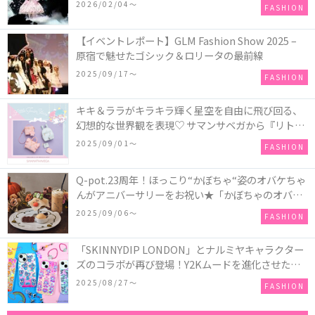
COLLECTION in TOKYO
2026/02/04〜
FASHION
【イベントレポート】GLM Fashion Show 2025 –
原宿で魅せたゴシック＆ロリータの最前線
2025/09/17〜
FASHION
キキ＆ララがキラキラ輝く星空を自由に飛び回る、
幻想的な世界観を表現♡ サマンサベガから『リトル
ツインスターズ』50周年アニバーサリーイヤー』を
2025/09/01〜
FASHION
記念したコレクションが登場
Q-pot.23周年！ほっこり“かぼちゃ“姿のオバケちゃ
んがアニバーサリーをお祝い★「かぼちゃのオバケ
ーキアクセサリー」が新発売！Q-pot CAFE.では
2025/09/06〜
FASHION
「かぼちゃのオバケーキプレート」も登場
「SKINNYDIP LONDON」とナルミヤキャラクター
ズのコラボが再び登場！Y2Kムードを進化させた新
作コレクションを発売♪
2025/08/27〜
FASHION