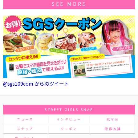
SEE MORE
@sgs109com からのツイート
STREET GIRLS SNAP
ニュース
インタビュー
試写会
スナップ
クーポン
原宿店舗