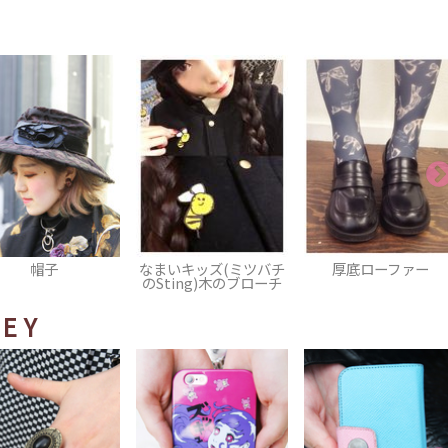
いキッズ(ミツバチ
厚底ローファー
チョーカー
ting)木のブローチ
EY