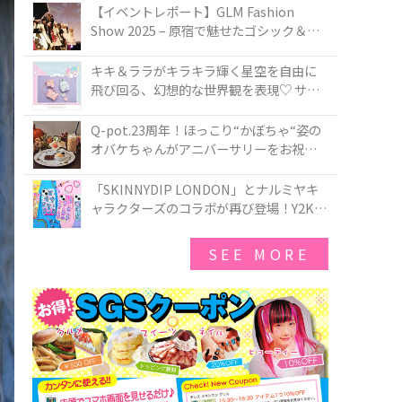
TOKYO
【イベントレポート】GLM Fashion
Show 2025 – 原宿で魅せたゴシック＆ロ
リータの最前線
キキ＆ララがキラキラ輝く星空を自由に
飛び回る、幻想的な世界観を表現♡ サマ
ンサベガから『リトルツインスターズ』
50周年アニバーサリーイヤー』を記念し
Q-pot.23周年！ほっこり“かぼちゃ“姿の
たコレクションが登場
オバケちゃんがアニバーサリーをお祝い
★「かぼちゃのオバケーキアクセサリ
ー」が新発売！Q-pot CAFE.では「かぼち
「SKINNYDIP LONDON」とナルミヤキ
ゃのオバケーキプレート」も登場
ャラクターズのコラボが再び登場！Y2Kム
ードを進化させた新作コレクションを発
売♪
SEE MORE