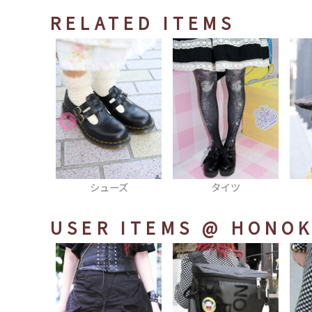
RELATED ITEMS
ーズ
タイツ
帽子
なま
のS
USER ITEMS
@ HONOK