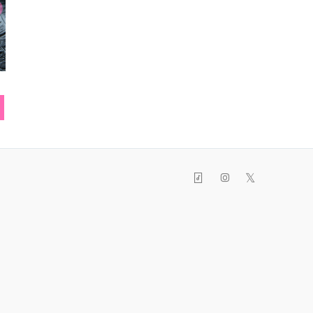
スカート
リュック
リン
𝕏