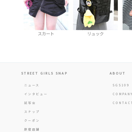
ート
リュック
リング
STREET GIRLS SNAP
ABOUT
ニュース
SGS109
インタビュー
COMPAN
試写会
CONTAC
スナップ
クーポン
原宿店舗