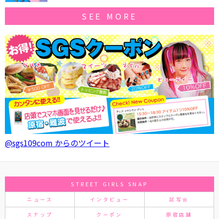
SEE MORE
@sgs109com からのツイート
STREET GIRLS SNAP
ニュース
インタビュー
試写会
スナップ
クーポン
原宿店舗