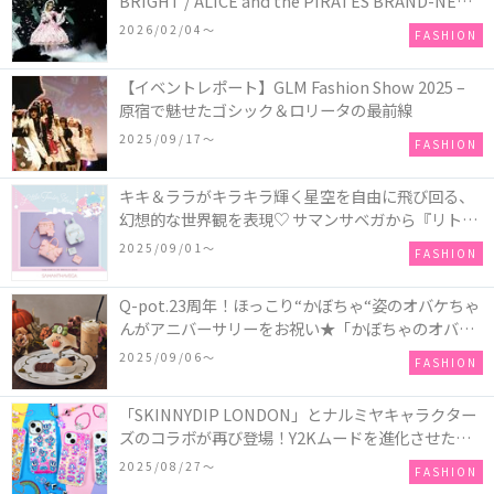
BRIGHT / ALICE and the PIRATES BRAND-NEW
COLLECTION in TOKYO
2026/02/04〜
FASHION
【イベントレポート】GLM Fashion Show 2025 –
原宿で魅せたゴシック＆ロリータの最前線
2025/09/17〜
FASHION
キキ＆ララがキラキラ輝く星空を自由に飛び回る、
幻想的な世界観を表現♡ サマンサベガから『リトル
ツインスターズ』50周年アニバーサリーイヤー』を
2025/09/01〜
FASHION
記念したコレクションが登場
Q-pot.23周年！ほっこり“かぼちゃ“姿のオバケちゃ
んがアニバーサリーをお祝い★「かぼちゃのオバケ
ーキアクセサリー」が新発売！Q-pot CAFE.では
2025/09/06〜
FASHION
「かぼちゃのオバケーキプレート」も登場
「SKINNYDIP LONDON」とナルミヤキャラクター
ズのコラボが再び登場！Y2Kムードを進化させた新
作コレクションを発売♪
2025/08/27〜
FASHION