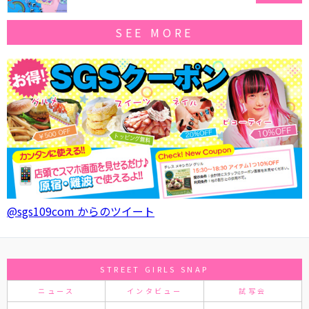
SEE MORE
@sgs109com からのツイート
STREET GIRLS SNAP
ニュース
インタビュー
試写会