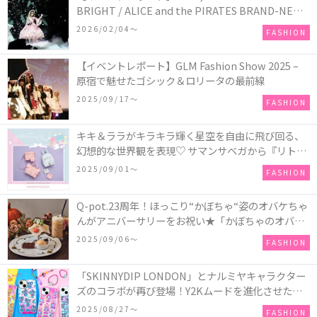
BRIGHT / ALICE and the PIRATES BRAND-NEW
COLLECTION in TOKYO
2026/02/04〜
FASHION
【イベントレポート】GLM Fashion Show 2025 –
原宿で魅せたゴシック＆ロリータの最前線
2025/09/17〜
FASHION
キキ＆ララがキラキラ輝く星空を自由に飛び回る、
幻想的な世界観を表現♡ サマンサベガから『リトル
ツインスターズ』50周年アニバーサリーイヤー』を
2025/09/01〜
FASHION
記念したコレクションが登場
Q-pot.23周年！ほっこり“かぼちゃ“姿のオバケちゃ
んがアニバーサリーをお祝い★「かぼちゃのオバケ
ーキアクセサリー」が新発売！Q-pot CAFE.では
2025/09/06〜
FASHION
「かぼちゃのオバケーキプレート」も登場
「SKINNYDIP LONDON」とナルミヤキャラクター
ズのコラボが再び登場！Y2Kムードを進化させた新
作コレクションを発売♪
2025/08/27〜
FASHION