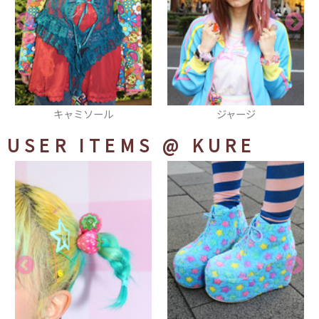
ル
ジャージ
リング
USER ITEMS
@ KURE