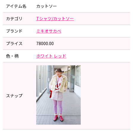
アイテム名
カットソー
カテゴリ
Tシャツ/カットソー
ブランド
ミキオサカベ
プライス
78000.00
色・柄
ホワイト
レッド
スナップ