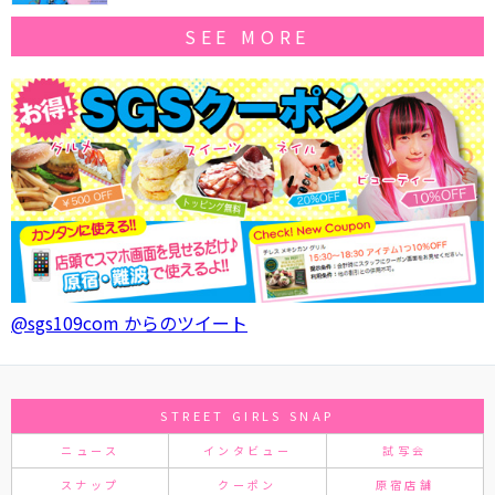
SEE MORE
@sgs109com からのツイート
STREET GIRLS SNAP
ニュース
インタビュー
試写会
スナップ
クーポン
原宿店舗