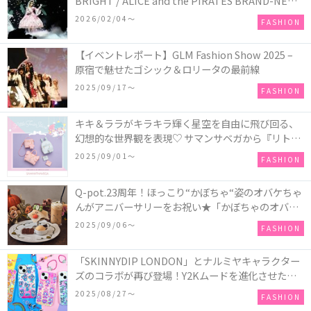
BRIGHT / ALICE and the PIRATES BRAND-NEW
COLLECTION in TOKYO
2026/02/04〜
FASHION
【イベントレポート】GLM Fashion Show 2025 –
原宿で魅せたゴシック＆ロリータの最前線
2025/09/17〜
FASHION
キキ＆ララがキラキラ輝く星空を自由に飛び回る、
幻想的な世界観を表現♡ サマンサベガから『リトル
ツインスターズ』50周年アニバーサリーイヤー』を
2025/09/01〜
FASHION
記念したコレクションが登場
Q-pot.23周年！ほっこり“かぼちゃ“姿のオバケちゃ
んがアニバーサリーをお祝い★「かぼちゃのオバケ
ーキアクセサリー」が新発売！Q-pot CAFE.では
2025/09/06〜
FASHION
「かぼちゃのオバケーキプレート」も登場
「SKINNYDIP LONDON」とナルミヤキャラクター
ズのコラボが再び登場！Y2Kムードを進化させた新
作コレクションを発売♪
2025/08/27〜
FASHION