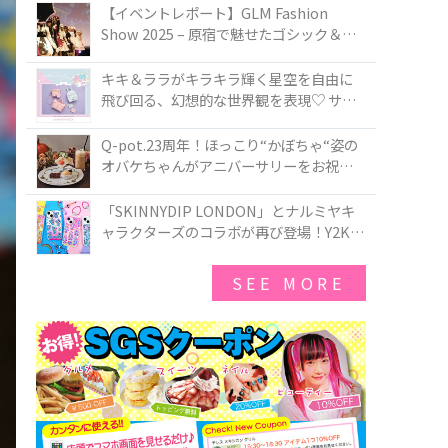
TOKYO
【イベントレポート】GLM Fashion
Show 2025 – 原宿で魅せたゴシック＆ロ
リータの最前線
キキ＆ララがキラキラ輝く星空を自由に
飛び回る、幻想的な世界観を表現♡ サマ
ンサベガから『リトルツインスターズ』
50周年アニバーサリーイヤー』を記念し
Q-pot.23周年！ほっこり“かぼちゃ“姿の
たコレクションが登場
オバケちゃんがアニバーサリーをお祝い
★「かぼちゃのオバケーキアクセサリ
ー」が新発売！Q-pot CAFE.では「かぼち
「SKINNYDIP LONDON」とナルミヤキ
ゃのオバケーキプレート」も登場
ャラクターズのコラボが再び登場！Y2Kム
ードを進化させた新作コレクションを発
売♪
SEE MORE