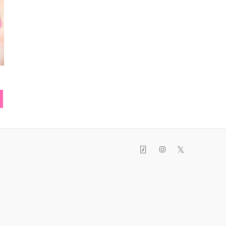
ブ
サングラス
ショートパンツ
チョー
𝕏