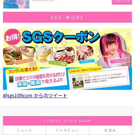
FASHION
SEE MORE
@sgs109com からのツイート
STREET GIRLS SNAP
ニュース
インタビュー
試写会