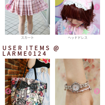
ヘッドドレス
ピアス
USER ITEMS
@
LARME0124